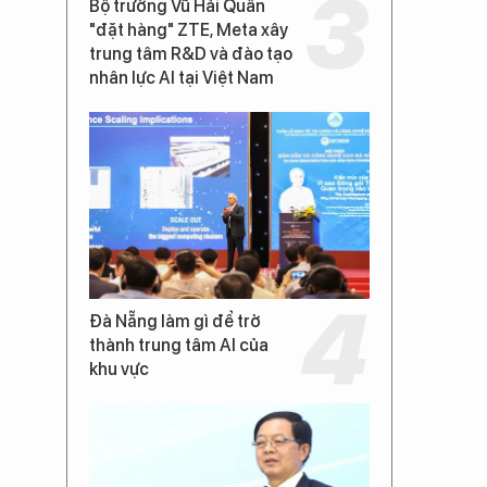
Bộ trưởng Vũ Hải Quân
"đặt hàng" ZTE, Meta xây
trung tâm R&D và đào tạo
nhân lực AI tại Việt Nam
Đà Nẵng làm gì để trở
thành trung tâm AI của
khu vực