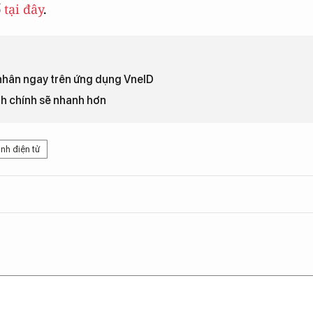
ố
tại đây
.
 nhân ngay trên ứng dụng VneID
nh chính sẽ nhanh hơn
nh điện tử