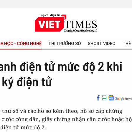
A HỌC - CÔNG NGHỆ
THỊ TRƯỜNG SỐ
SHORT VIDEO
THẾ 
anh điện tử mức độ 2 khi
ký điện tử
 thư số và các hồ sơ kèm theo, hồ sơ cấp chứng
n cước công dân, giấy chứng nhận căn cước hoặc hộ
điện tử mức độ 2.