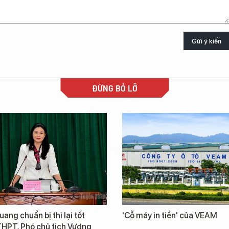
Gửi ý kiến
ĐỪNG BỎ LỠ
ang chuẩn bị thi lại tốt
'Cỗ máy in tiền' của VEAM
THPT, Phó chủ tịch Vương