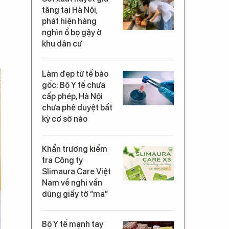
tăng tại Hà Nội,
phát hiện hàng
nghìn ổ bọ gậy ở
khu dân cư
Làm đẹp từ tế bào
gốc: Bộ Y tế chưa
cấp phép, Hà Nội
chưa phê duyệt bất
kỳ cơ sở nào
Khẩn trương kiểm
tra Công ty
Slimaura Care Việt
Nam về nghi vấn
dùng giấy tờ “ma”
Bộ Y tế mạnh tay