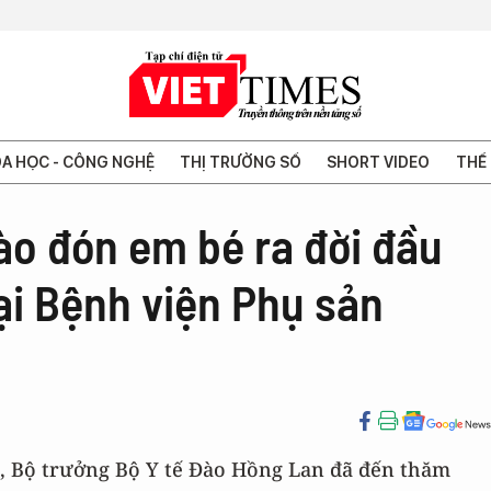
A HỌC - CÔNG NGHỆ
THỊ TRƯỜNG SỐ
SHORT VIDEO
THẾ 
ào đón em bé ra đời đầu
ại Bệnh viện Phụ sản
4, Bộ trưởng Bộ Y tế Đào Hồng Lan đã đến thăm