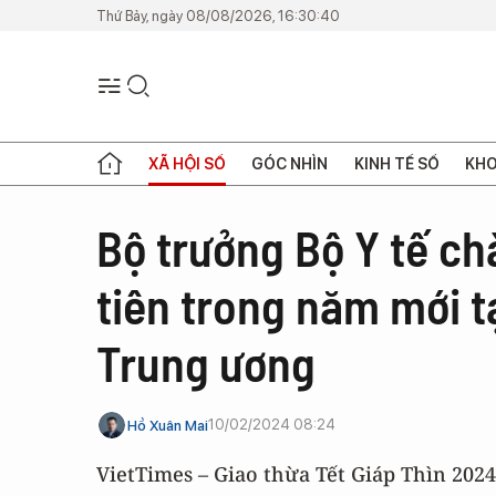
Thứ Bảy, ngày 08/08/2026, 16:30:40
XÃ HỘI SỐ
GÓC NHÌN
KINH TẾ SỐ
KHO
Bộ trưởng Bộ Y tế ch
tiên trong năm mới t
Trung ương
10/02/2024 08:24
Hồ Xuân Mai
VietTimes – Giao thừa Tết Giáp Thìn 202