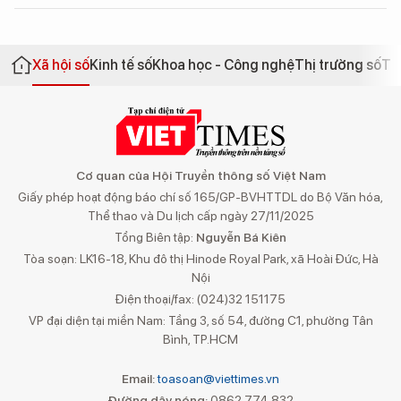
Xã hội số
Kinh tế số
Khoa học - Công nghệ
Thị trường số
Th
Cơ quan của Hội Truyền thông số Việt Nam
Giấy phép hoạt động báo chí số 165/GP-BVHTTDL do Bộ Văn hóa,
Thể thao và Du lịch cấp ngày 27/11/2025
Tổng Biên tập:
Nguyễn Bá Kiên
Tòa soạn: LK16-18, Khu đô thị Hinode Royal Park, xã Hoài Đức, Hà
Nội
Điện thoại/fax: (024)32 151175
VP đại diện tại miền Nam: Tầng 3, số 54, đường C1, phường Tân
Bình, TP.HCM
Email:
toasoan@viettimes.vn
Đường dây nóng:
0862 774 832