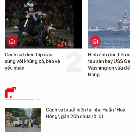
Hình ảnh đầu tiên về siêu
Cận cảnh chiến hạ
tàu sân bay USS George
tống tàu sân bay U
Washington vừa đến Đà
George Washingto
Nẵng
Đà Nẵng
PHÁP LUẬT
Cảnh sát xuất hiện tại nhà Huấn "Hoa
Hồng", gần 20h chưa rời đi