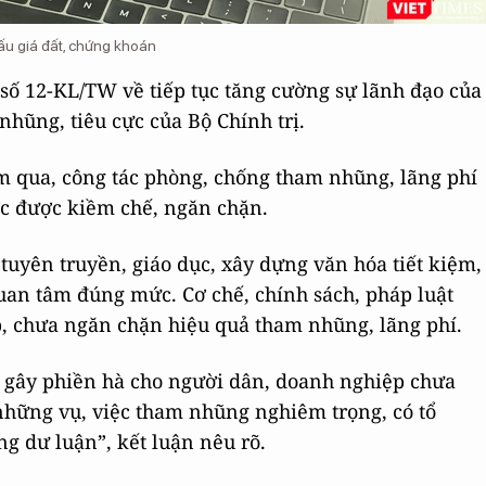
ấu giá đất, chứng khoán
 số 12-KL/TW về tiếp tục tăng cường sự lãnh đạo của
hũng, tiêu cực của Bộ Chính trị.
ăm qua, công tác phòng, chống tham nhũng, lãng phí
ớc được kiềm chế, ngăn chặn.
 tuyên truyền, giáo dục, xây dựng văn hóa tiết kiệm,
an tâm đúng mức. Cơ chế, chính sách, pháp luật
ập, chưa ngăn chặn hiệu quả tham nhũng, lãng phí.
, gây phiền hà cho người dân, doanh nghiệp chưa
những vụ, việc tham nhũng nghiêm trọng, có tổ
ong dư luận”, kết luận nêu rõ.