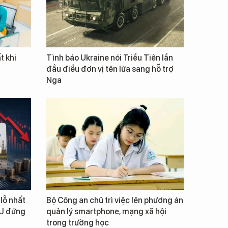
t khi
Tình báo Ukraine nói Triều Tiên lần
đầu điều đơn vị tên lửa sang hỗ trợ
Nga
lỗ nhất
Bộ Công an chủ trì việc lên phương án
NJ đứng
quản lý smartphone, mạng xã hội
trong trường học