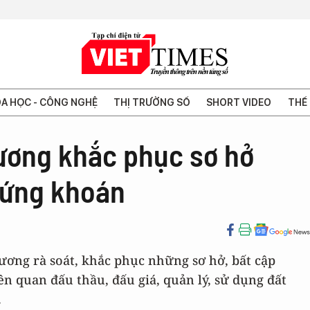
A HỌC - CÔNG NGHỆ
THỊ TRƯỜNG SỐ
SHORT VIDEO
THẾ 
rương khắc phục sơ hở
chứng khoán
rương rà soát, khắc phục những sơ hở, bất cập
n quan đấu thầu, đấu giá, quản lý, sử dụng đất
.