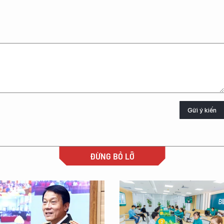
Gửi ý kiến
ĐỪNG BỎ LỠ