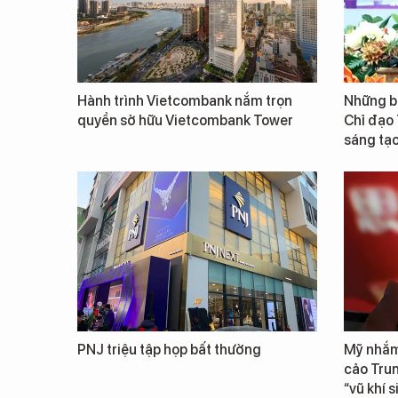
Hành trình Vietcombank nắm trọn
Những b
quyền sở hữu Vietcombank Tower
Chỉ đạo
sáng tạo
PNJ triệu tập họp bất thường
Mỹ nhắm
cảo Tru
“vũ khí 