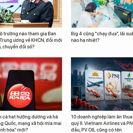
ộ trưởng nào tham gia Ban
Big 4 cũng "chạy đua", lãi suấ
 Trung ương về KHCN, đổi mới
nào hạ nhiệt?
, chuyển đổi số?
 cả hạt hướng dương và há
10 doanh nghiệp làm ăn thua 
ng Quốc, mạng xã hội mỉa mai
quý II: Vietnam Airlines và P
sinh hóa” mới?
đầu, PV OIL cũng có tên