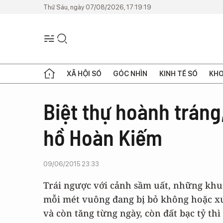
Thứ Sáu, ngày 07/08/2026, 17:19:19
XÃ HỘI SỐ
GÓC NHÌN
KINH TẾ SỐ
KHO
Biệt thự hoành tráng
hồ Hoàn Kiếm
09/06/2015 23:33
Trái ngược với cảnh sầm uất, những khu
mỗi mét vuông đang bị bỏ không hoặc xu
và còn tăng từng ngày, còn đất bạc tỷ thì