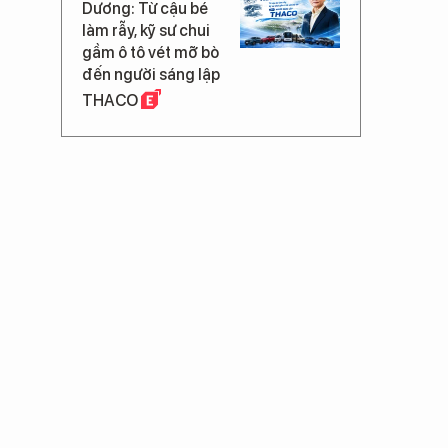
Dương: Từ cậu bé
làm rẫy, kỹ sư chui
gầm ô tô vét mỡ bò
đến người sáng lập
THACO