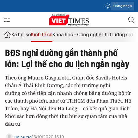
Đăng nhập
Xã hội số
Kinh tế số
Khoa học - Công nghệ
Thị trường số
Th
BĐS nghỉ dưỡng gần thành phố
lớn: Lợi thế cho du lịch ngắn ngày
Theo ông Mauro Gasparotti, Giám đốc Savills Hotels
Châu Á Thái Bình Dương, các thị trường nghỉ
dưỡng có thể tiếp cận nhanh chóng bằng đường bộ từ
các thành phố lớn, như từ TP.HCM đến Phan Thiết, Hồ
Tràm, hay Hà Nội đến Hạ Long… có kết quả giao dịch
khởi sắc hơn đồng thời thu hút sự quan tâm của nhà
đầu tư.
13/10/2020 15:19
Tin tài trợ