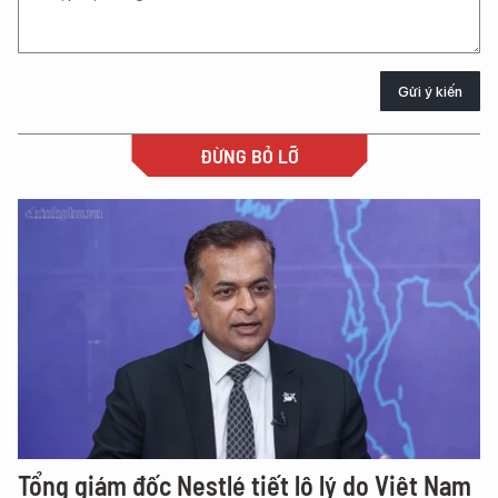
Gửi ý kiến
ĐỪNG BỎ LỠ
Tổng giám đốc Nestlé tiết lộ lý do Việt Nam