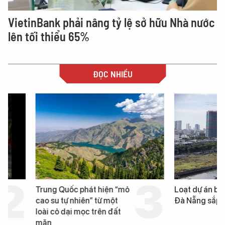
VietinBank phải nâng tỷ lệ sở hữu Nhà nước
lên tối thiểu 65%
ĐỌC NHIỀU
Trung Quốc phát hiện “mỏ
Loạt dự án bất động 
cao su tự nhiên” từ một
Đà Nẵng sắp bị kiểm t
loài cỏ dại mọc trên đất
mặn