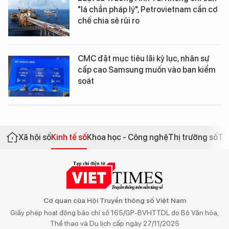
"lá chắn pháp lý", Petrovietnam cần cơ
chế chia sẻ rủi ro
CMC đặt mục tiêu lãi kỷ lục, nhân sự
cấp cao Samsung muốn vào ban kiểm
soát
Xã hội số
Kinh tế số
Khoa học - Công nghệ
Thị trường số
Th
Cơ quan của Hội Truyền thông số Việt Nam
Giấy phép hoạt động báo chí số 165/GP-BVHTTDL do Bộ Văn hóa,
Thể thao và Du lịch cấp ngày 27/11/2025