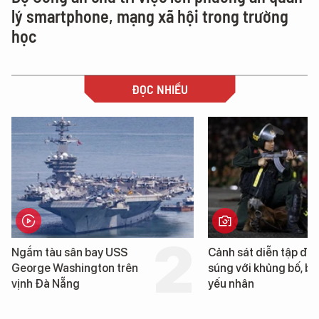
lý smartphone, mạng xã hội trong trường
học
ĐỌC NHIỀU
Cảnh sát diễn tập đấu
Hình ảnh đầu
súng với khủng bố, bảo vệ
tàu sân ba
yếu nhân
Washington
Nẵng