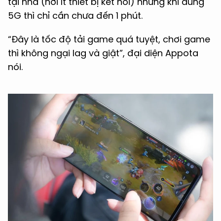
tại nhà (nơi ít thiết bị kết nối) nhưng khi dùng
5G thì chỉ cần chưa đến 1 phút.
“Đây là tốc độ tải game quá tuyệt, chơi game
thì không ngại lag và giật”, đại diện Appota
nói.