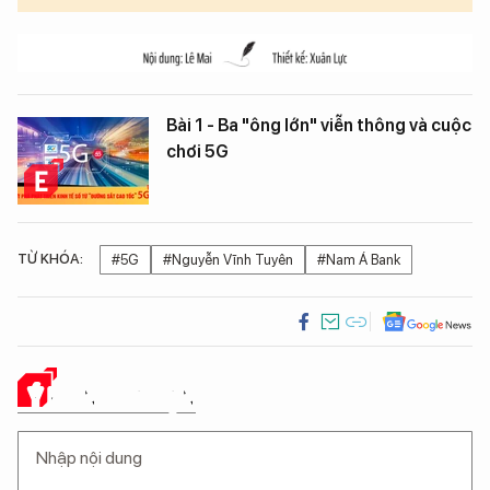
Bài 1 - Ba "ông lớn" viễn thông và cuộc
chơi 5G
TỪ KHÓA:
#5G
#Nguyễn Vĩnh Tuyên
#Nam Á Bank
Ý KIẾN CỦA BẠN