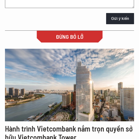
Gửi ý kiến
ĐỪNG BỎ LỠ
Hành trình Vietcombank nắm trọn quyền sở
hữu Vietcombank Tower