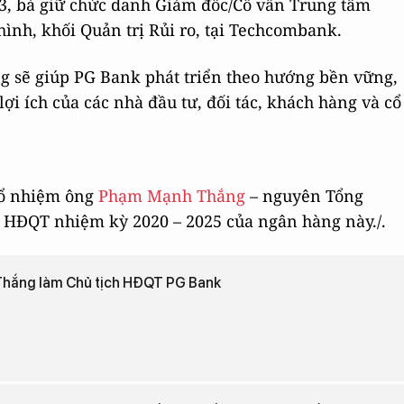
23, bà giữ chức danh Giám đốc/Cố vấn Trung tâm
hình, khối Quản trị Rủi ro, tại Techcombank.
g sẽ giúp PG Bank phát triển theo hướng bền vững,
i ích của các nhà đầu tư, đối tác, khách hàng và cổ
bổ nhiệm ông
Phạm Mạnh Thắng
– nguyên Tổng
h HĐQT nhiệm kỳ 2020 – 2025 của ngân hàng này./.
hắng làm Chủ tịch HĐQT PG Bank