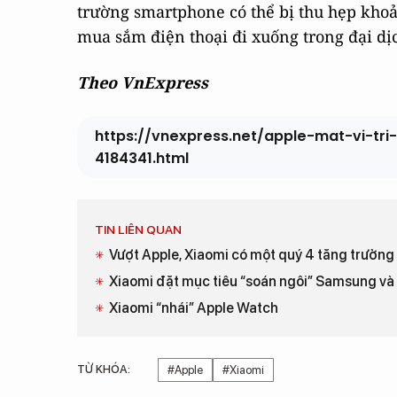
trường smartphone có thể bị thu hẹp khoả
mua sắm điện thoại đi xuống trong đại dị
Theo VnExpress
https://vnexpress.net/apple-mat-vi-t
4184341.html
TIN LIÊN QUAN
Vượt Apple, Xiaomi có một quý 4 tăng trưởn
Xiaomi đặt mục tiêu “soán ngôi” Samsung và 
Xiaomi “nhái” Apple Watch
TỪ KHÓA:
#Apple
#Xiaomi