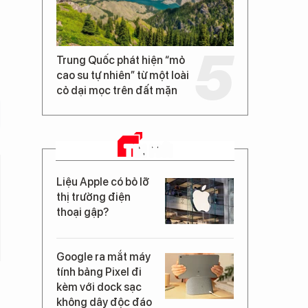
Trung Quốc phát hiện “mỏ
cao su tự nhiên” từ một loài
cỏ dại mọc trên đất mặn
TIN MỚI
Liệu Apple có bỏ lỡ
thị trường điện
thoại gập?
Google ra mắt máy
tính bảng Pixel đi
kèm với dock sạc
không dây độc đáo