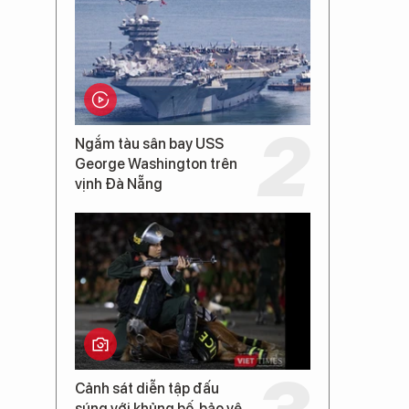
Ngắm tàu sân bay USS
George Washington trên
vịnh Đà Nẵng
Cảnh sát diễn tập đấu
súng với khủng bố, bảo vệ