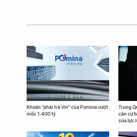
Khoản “phải trả Vin” của Pomina vượt
Trung Qu
mốc 1.400 tỷ
căn cứ M
của lực 