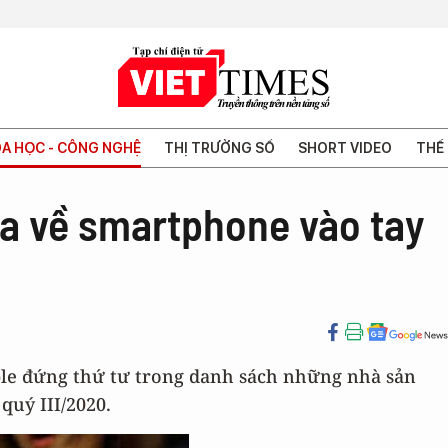
A HỌC - CÔNG NGHỆ
THỊ TRƯỜNG SỐ
SHORT VIDEO
THẾ 
 ba về smartphone vào tay
le đứng thứ tư trong danh sách những nhà sản
quý III/2020.