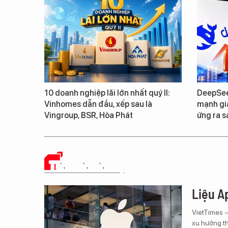
10 doanh nghiệp lãi lớn nhất quý II:
DeepSee
Vinhomes dẫn đầu, xếp sau là
mạnh giá
Vingroup, BSR, Hòa Phát
ứng ra s
TIN CÔNG NGHỆ
Liệu Ap
VietTimes 
xu hướng th