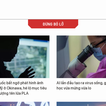
ĐỪNG BỎ LỠ
ốc bất ngờ phát hình ảnh
AI lần đầu tạo ra virus sống, 
ỹ ở Okinawa, hé lộ mục tiêu
học vừa mừng vừa lo
lượng tên lửa PLA