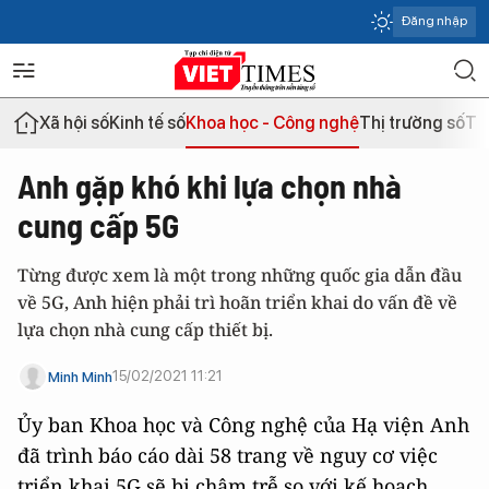
Đăng nhập
Xã hội số
Kinh tế số
Khoa học - Công nghệ
Thị trường số
Th
Anh gặp khó khi lựa chọn nhà
cung cấp 5G
Từng được xem là một trong những quốc gia dẫn đầu
về 5G, Anh hiện phải trì hoãn triển khai do vấn đề về
lựa chọn nhà cung cấp thiết bị.
15/02/2021 11:21
Minh Minh
Ủy ban Khoa học và Công nghệ của Hạ viện Anh
đã trình báo cáo dài 58 trang về nguy cơ việc
triển khai 5G sẽ bị chậm trễ so với kế hoạch,