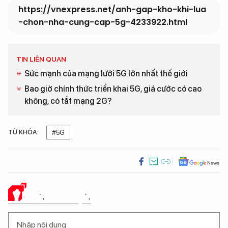
https://vnexpress.net/anh-gap-kho-khi-lua
-chon-nha-cung-cap-5g-4233922.html
TIN LIÊN QUAN
Sức mạnh của mạng lưới 5G lớn nhất thế giới
Bao giờ chính thức triển khai 5G, giá cước có cao
không, có tắt mạng 2G?
TỪ KHÓA:
#5G
Ý KIẾN CỦA BẠN