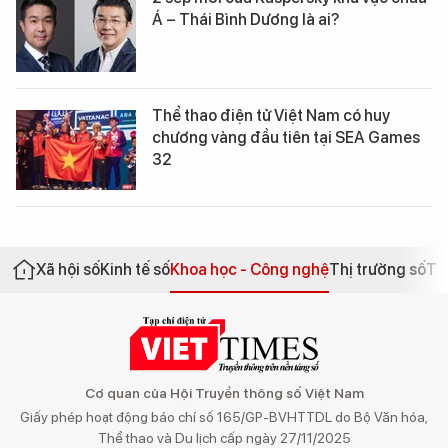
Á – Thái Bình Dương là ai?
Thể thao điện tử Việt Nam có huy
chương vàng đầu tiên tại SEA Games
32
Xã hội số
Kinh tế số
Khoa học - Công nghệ
Thị trường số
Th
Cơ quan của Hội Truyền thông số Việt Nam
Giấy phép hoạt động báo chí số 165/GP-BVHTTDL do Bộ Văn hóa,
Thể thao và Du lịch cấp ngày 27/11/2025