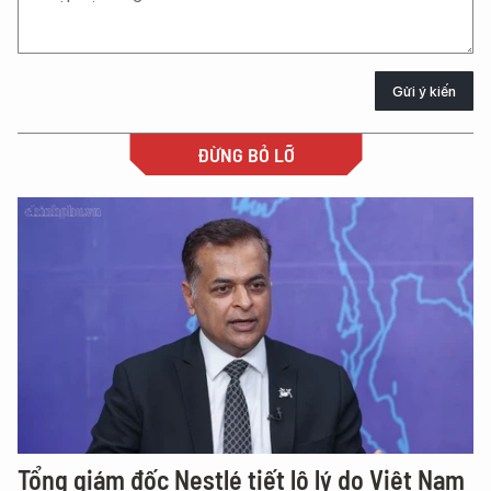
Gửi ý kiến
ĐỪNG BỎ LỠ
Tổng giám đốc Nestlé tiết lộ lý do Việt Nam