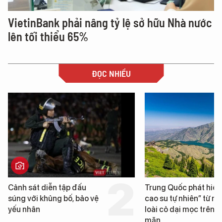
VietinBank phải nâng tỷ lệ sở hữu Nhà nước
lên tối thiểu 65%
ĐỌC NHIỀU
Cảnh sát diễn tập đấu
Trung Quốc phát hiện
súng với khủng bố, bảo vệ
cao su tự nhiên” từ m
yếu nhân
loài cỏ dại mọc trên đ
mặn