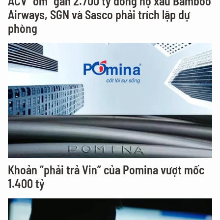
ACV "ôm" gần 2.700 tỷ đồng nợ xấu Bamboo
Airways, SGN và Sasco phải trích lập dự
phòng
Khoản “phải trả Vin” của Pomina vượt mốc
1.400 tỷ