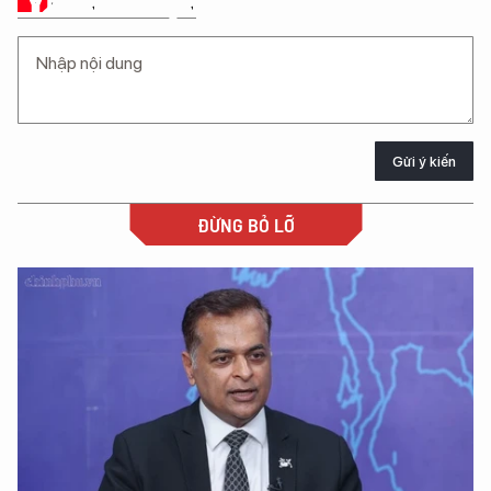
Ý KIẾN CỦA BẠN
Gửi ý kiến
ĐỪNG BỎ LỠ