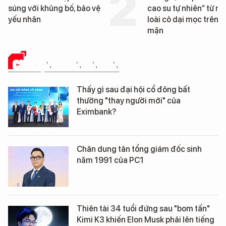
súng với khủng bố, bảo vệ
cao su tự nhiên” từ m
yếu nhân
loài cỏ dại mọc trên đ
mặn
CHUYỆN DOANH NHÂN
Thấy gì sau đại hội cổ đông bất
thường "thay người mới" của
Eximbank?
Chân dung tân tổng giám đốc sinh
năm 1991 của PC1
Thiên tài 34 tuổi đứng sau "bom tấn"
Kimi K3 khiến Elon Musk phải lên tiếng