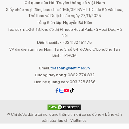
Cơ quan của Hội Truyền thông số Việt Nam
Giấy phép hoạt động báo chí số 165/GP-BVHTTDL do Bộ Văn hóa,
Thể thao và Du lịch cấp ngày 27/11/2025
Tổng Biên tập:
Nguyễn Bá Kiên
Tòa soạn: LK16-18, Khu đô thị Hinode Royal Park, xã Hoài Đức, Hà
Nội
Điện thoại/fax: (024)32 151175
VP đại diện tại miền Nam: Tầng 3, số 54, đường C1, phường Tân
Bình, TP.HCM
Email:
toasoan@viettimes.vn
Đường dây nóng:
0862 774 832
Liên hệ quảng cáo:
093 228 8166
® Chỉ được đăng tải nội dung thông tin khi có sự đồng ý bằng văn
bản của Tạp chí Viettimes.