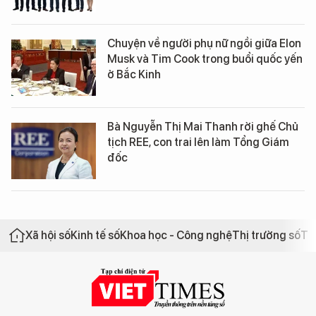
Chuyện về người phụ nữ ngồi giữa Elon
Musk và Tim Cook trong buổi quốc yến
ở Bắc Kinh
Bà Nguyễn Thị Mai Thanh rời ghế Chủ
tịch REE, con trai lên làm Tổng Giám
đốc
Xã hội số
Kinh tế số
Khoa học - Công nghệ
Thị trường số
Th