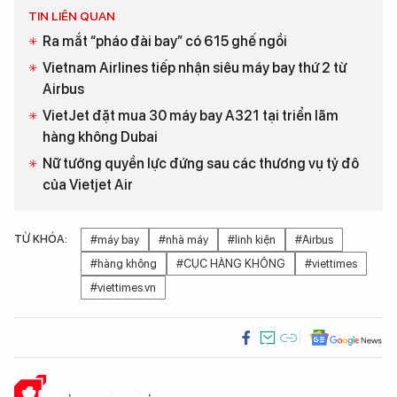
TIN LIÊN QUAN
Ra mắt “pháo đài bay” có 615 ghế ngồi
Vietnam Airlines tiếp nhận siêu máy bay thứ 2 từ
Airbus
VietJet đặt mua 30 máy bay A321 tại triển lãm
hàng không Dubai
Nữ tướng quyền lực đứng sau các thương vụ tỷ đô
của Vietjet Air
TỪ KHÓA:
#máy bay
#nhà máy
#linh kiện
#Airbus
#hàng không
#CỤC HÀNG KHÔNG
#viettimes
#viettimes.vn