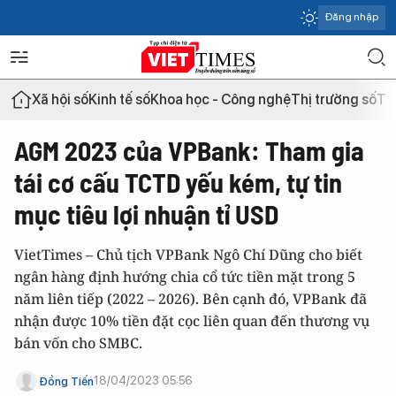
Đăng nhập
Xã hội số
Kinh tế số
Khoa học - Công nghệ
Thị trường số
Th
AGM 2023 của VPBank: Tham gia
tái cơ cấu TCTD yếu kém, tự tin
mục tiêu lợi nhuận tỉ USD
VietTimes – Chủ tịch VPBank Ngô Chí Dũng cho biết
ngân hàng định hướng chia cổ tức tiền mặt trong 5
năm liên tiếp (2022 – 2026). Bên cạnh đó, VPBank đã
nhận được 10% tiền đặt cọc liên quan đến thương vụ
bán vốn cho SMBC.
18/04/2023 05:56
Đồng Tiến