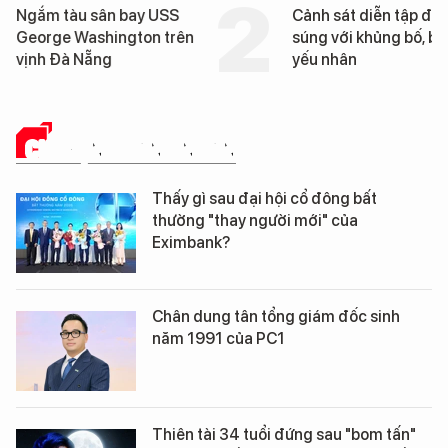
Cảnh sát diễn tập đấu
Cận cảnh chiến hạm 
súng với khủng bố, bảo vệ
tống tàu sân bay USS
yếu nhân
George Washington 
Đà Nẵng
CHUYỆN DOANH NHÂN
Thấy gì sau đại hội cổ đông bất
thường "thay người mới" của
Eximbank?
Chân dung tân tổng giám đốc sinh
năm 1991 của PC1
Thiên tài 34 tuổi đứng sau "bom tấn"