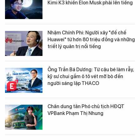
Kimi K3 khiến Elon Musk phải lên tiếng
Nhậm Chính Phi: Người xây "đế chế
Huawei" từ hơn 80 triệu đồng và những
triết lý quản trị nổi tiếng
Ông Trần Bá Dương: Từ cậu bé làm rẫy,
kỹ sư chui gầm ô tô vét mỡ bò đến
người sáng lập THACO
Chân dung tân Phó chủ tịch HĐQT
VPBank Phạm Thị Nhung