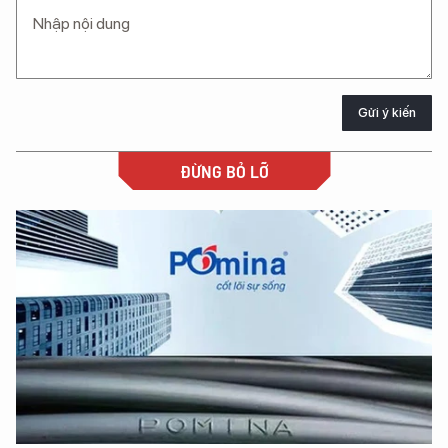
Gửi ý kiến
ĐỪNG BỎ LỠ