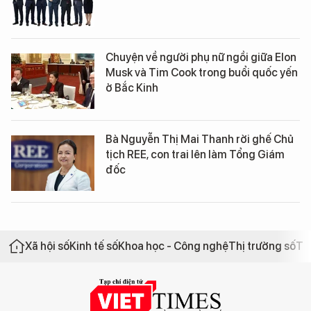
Chuyện về người phụ nữ ngồi giữa Elon
Musk và Tim Cook trong buổi quốc yến
ở Bắc Kinh
Bà Nguyễn Thị Mai Thanh rời ghế Chủ
tịch REE, con trai lên làm Tổng Giám
đốc
Xã hội số
Kinh tế số
Khoa học - Công nghệ
Thị trường số
Th