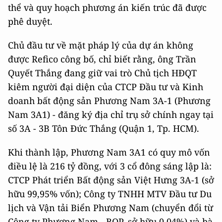
thể và quy hoạch phương án kiến trúc đã được
phê duyệt.
Chủ đầu tư về mặt pháp lý của dự án không
được Refico công bố, chỉ biết rằng, ông Trần
Quyết Thắng đang giữ vai trò Chủ tịch HĐQT
kiêm người đại diện của CTCP Đầu tư và Kinh
doanh bất động sản Phương Nam 3A-1 (Phương
Nam 3A1) - đăng ký địa chỉ trụ sở chính ngay tại
số 3A - 3B Tôn Đức Thắng (Quận 1, Tp. HCM).
Khi thành lập, Phương Nam 3A1 có quy mô vốn
điều lệ là 216 tỷ đồng, với 3 cổ đông sáng lập là:
CTCP Phát triển Bất động sản Việt Hưng 3A-1 (sở
hữu 99,95% vốn); Công ty TNHH MTV Đầu tư Du
lịch và Vận tải Biển Phương Nam (chuyển đổi từ
Công ty Phương Nam - BQP, sở hữu 0,04%) và bà