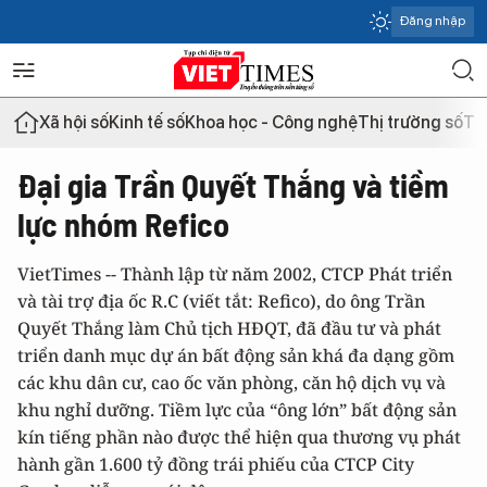
Đăng nhập
Xã hội số
Kinh tế số
Khoa học - Công nghệ
Thị trường số
Th
Đại gia Trần Quyết Thắng và tiềm
lực nhóm Refico
VietTimes -- Thành lập từ năm 2002, CTCP Phát triển
và tài trợ địa ốc R.C (viết tắt: Refico), do ông Trần
Quyết Thắng làm Chủ tịch HĐQT, đã đầu tư và phát
triển danh mục dự án bất động sản khá đa dạng gồm
các khu dân cư, cao ốc văn phòng, căn hộ dịch vụ và
khu nghỉ dưỡng. Tiềm lực của “ông lớn” bất động sản
kín tiếng phần nào được thể hiện qua thương vụ phát
hành gần 1.600 tỷ đồng trái phiếu của CTCP City