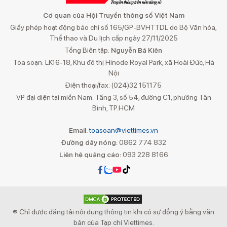
Cơ quan của Hội Truyền thông số Việt Nam
Giấy phép hoạt động báo chí số 165/GP-BVHTTDL do Bộ Văn hóa,
Thể thao và Du lịch cấp ngày 27/11/2025
Tổng Biên tập:
Nguyễn Bá Kiên
Tòa soạn: LK16-18, Khu đô thị Hinode Royal Park, xã Hoài Đức, Hà
Nội
Điện thoại/fax: (024)32 151175
VP đại diện tại miền Nam: Tầng 3, số 54, đường C1, phường Tân
Bình, TP.HCM
Email:
toasoan@viettimes.vn
Đường dây nóng:
0862 774 832
Liên hệ quảng cáo:
093 228 8166
® Chỉ được đăng tải nội dung thông tin khi có sự đồng ý bằng văn
bản của Tạp chí Viettimes.