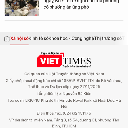
ngày, Bộ Y tế đề nghị các địa phương
có phương án ứng phó
Xã hội số
Kinh tế số
Khoa học - Công nghệ
Thị trường số
Th
Cơ quan của Hội Truyền thông số Việt Nam
Giấy phép hoạt động báo chí số 165/GP-BVHTTDL do Bộ Văn hóa,
Thể thao và Du lịch cấp ngày 27/11/2025
Tổng Biên tập:
Nguyễn Bá Kiên
Tòa soạn: LK16-18, Khu đô thị Hinode Royal Park, xã Hoài Đức, Hà
Nội
Điện thoại/fax: (024)32 151175
VP đại diện tại miền Nam: Tầng 3, số 54, đường C1, phường Tân
Bình, TP.HCM