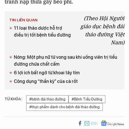
tránh nạp thừa gây béo phì.
(Theo Hội Người
TIN LIÊN QUAN
giáo dục bệnh đái
11 loại thảo dược hỗ trợ
tháo đường Việt
điều trị tốt bệnh tiểu đường
Nam)
Nóng: Một phụ nữ tử vong sau khi uống viên trị tiểu
đường chứa chất cấm
6 lợi ích bất ngờ từ khoai tây tím
Công dụng “thần kỳ” của cà rốt
TỪ KHÓA:
#bệnh đái tháo đường
#Bệnh Tiểu Đường
#thực phẩm dành cho bệnh đái tháo đường