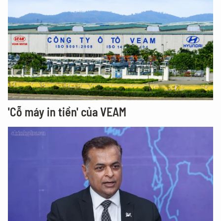
'Cỗ máy in tiền' của VEAM