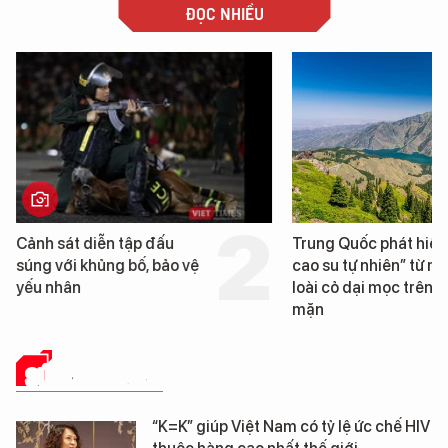
ĐỌC NHIỀU
Trung Quốc phát hiện “mỏ
Loạt dự án bất động 
cao su tự nhiên” từ một
Đà Nẵng sắp bị kiểm t
loài cỏ dại mọc trên đất
mặn
SỨC KHỎE 24H
“K=K” giúp Việt Nam có tỷ lệ ức chế HIV