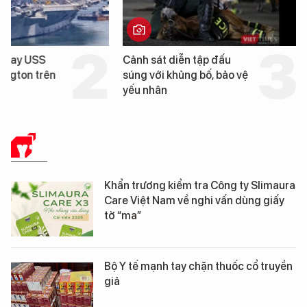
Cảnh sát diễn tập đấu
Cận cảnh chiến hạm 
súng với khủng bố, bảo vệ
tống tàu sân bay USS
yếu nhân
George Washington 
Đà Nẵng
Y TẾ
Khẩn trương kiểm tra Công ty Slimaura
Care Việt Nam về nghi vấn dùng giấy
tờ “ma”
Bộ Y tế mạnh tay chặn thuốc cổ truyền
giả