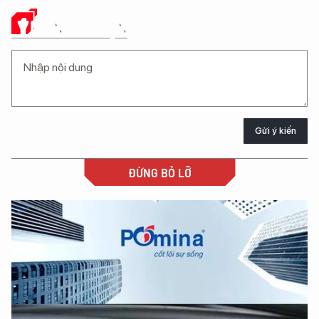
Ý KIẾN CỦA BẠN
Gửi ý kiến
ĐỪNG BỎ LỠ