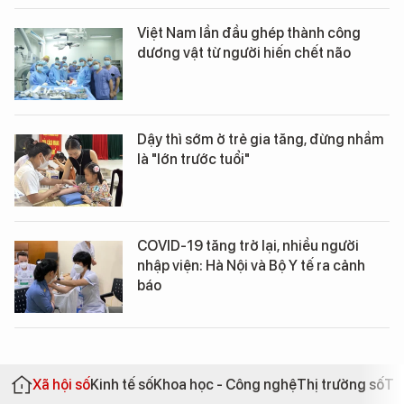
Việt Nam lần đầu ghép thành công
dương vật từ người hiến chết não
Dậy thì sớm ở trẻ gia tăng, đừng nhầm
là "lớn trước tuổi"
COVID-19 tăng trở lại, nhiều người
nhập viện: Hà Nội và Bộ Y tế ra cảnh
báo
Xã hội số
Kinh tế số
Khoa học - Công nghệ
Thị trường số
Th