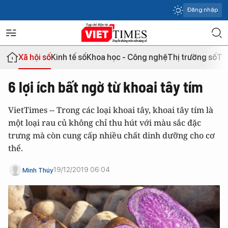
Đăng nhập
Xã hội số
Kinh tế số
Khoa học - Công nghệ
Thị trường số
Th
6 lợi ích bất ngờ từ khoai tây tím
VietTimes -- Trong các loại khoai tây, khoai tây tím là
một loại rau củ không chỉ thu hút với màu sắc đặc
trưng mà còn cung cấp nhiều chất dinh dưỡng cho cơ
thể.
19/12/2019 06:04
Minh Thúy