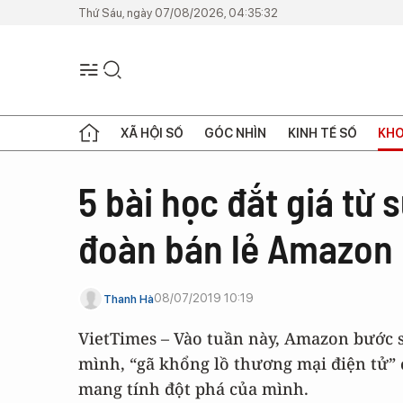
Thứ Sáu, ngày 07/08/2026, 04:35:32
XÃ HỘI SỐ
GÓC NHÌN
KINH TẾ SỐ
KHO
5 bài học đắt giá từ
đoàn bán lẻ Amazon
08/07/2019 10:19
Thanh Hà
VietTimes – Vào tuần này, Amazon bước s
mình, “gã khổng lồ thương mại điện tử” đ
mang tính đột phá của mình.