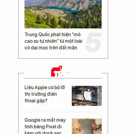
Trung Quốc phát hiện “mỏ
cao su tự nhiên” từ một loài
cỏ dại mọc trên đất mặn
TIN MỚI
Liệu Apple có bỏ lỡ
thị trường điện
thoại gập?
Google ra mắt máy
tính bảng Pixel đi
kèm với dock sạc