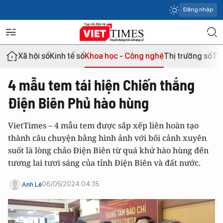
Đăng nhập
Xã hội số
Kinh tế số
Khoa học - Công nghệ
Thị trường số
Th
4 mẫu tem tái hiện Chiến thắng
Điện Biên Phủ hào hùng
VietTimes – 4 mẫu tem được sắp xếp liên hoàn tạo
thành câu chuyện bằng hình ảnh với bối cảnh xuyên
suốt là lòng chảo Điện Biên từ quá khứ hào hùng đến
tương lai tươi sáng của tỉnh Điện Biên và đất nước.
06/05/2024 04:35
Anh Lê