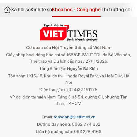
Xã hội số
Kinh tế số
Khoa học - Công nghệ
Thị trường số
Th
Cơ quan của Hội Truyền thông số Việt Nam
Giấy phép hoạt động báo chí số 165/GP-BVHTTDL do Bộ Văn hóa,
Thể thao và Du lịch cấp ngày 27/11/2025
Tổng Biên tập:
Nguyễn Bá Kiên
Tòa soạn: LK16-18, Khu đô thị Hinode Royal Park, xã Hoài Đức, Hà
Nội
Điện thoại/fax: (024)32 151175
VP đại diện tại miền Nam: Tầng 3, số 54, đường C1, phường Tân
Bình, TP.HCM
Email:
toasoan@viettimes.vn
Đường dây nóng:
0862 774 832
Liên hệ quảng cáo:
093 228 8166