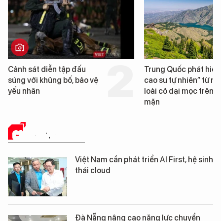
Trung Quốc phát hiện “mỏ
Loạt dự án bất động
cao su tự nhiên” từ một
Đà Nẵng sắp bị kiểm
loài cỏ dại mọc trên đất
mặn
CHUYỂN ĐỔI SỐ
Việt Nam cần phát triển AI First, hệ sinh
thái cloud
Đà Nẵng nâng cao năng lực chuyển