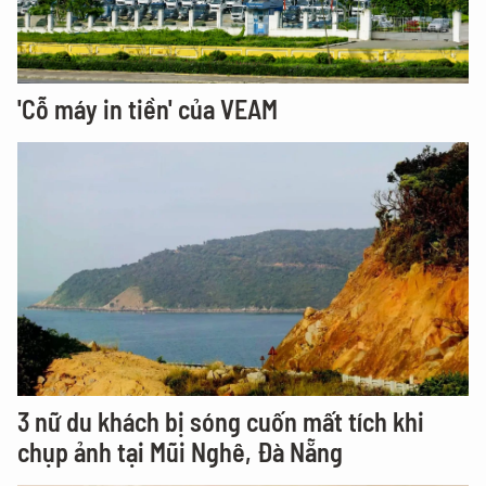
'Cỗ máy in tiền' của VEAM
3 nữ du khách bị sóng cuốn mất tích khi
chụp ảnh tại Mũi Nghê, Đà Nẵng