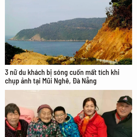
3 nữ du khách bị sóng cuốn mất tích khi
chụp ảnh tại Mũi Nghê, Đà Nẵng