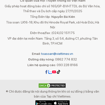
Cơ quan của Hội Truyền thông số Việt Nam
Giấy phép hoạt động báo chí số 165/GP-BVHTTDL do Bộ Văn hóa,
Thể thao và Du lịch cấp ngày 27/11/2025
Tổng Biên tập:
Nguyễn Bá Kiên
Tòa soạn: LK16-18, Khu đô thị Hinode Royal Park, xã Hoài Đức, Hà
Nội
Điện thoại/fax: (024)32 151175
VP đại diện tại miền Nam: Tầng 3, số 54, đường C1, phường Tân
Bình, TP.HCM
Email:
toasoan@viettimes.vn
Đường dây nóng:
0862 774 832
Liên hệ quảng cáo:
093 228 8166
® Chỉ được đăng tải nội dung thông tin khi có sự đồng ý bằng văn
bản của Tạp chí Viettimes.