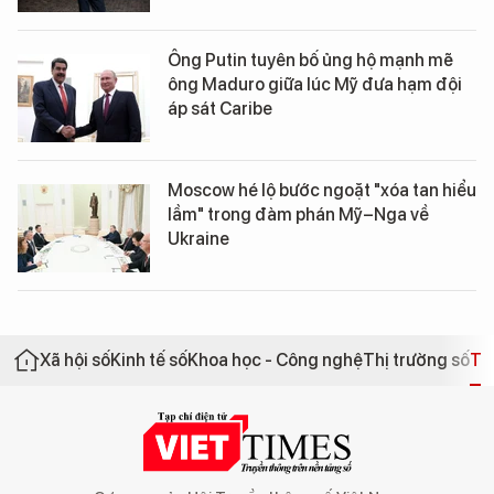
Ông Putin tuyên bố ủng hộ mạnh mẽ
ông Maduro giữa lúc Mỹ đưa hạm đội
áp sát Caribe
Moscow hé lộ bước ngoặt "xóa tan hiểu
lầm" trong đàm phán Mỹ–Nga về
Ukraine
Xã hội số
Kinh tế số
Khoa học - Công nghệ
Thị trường số
Th