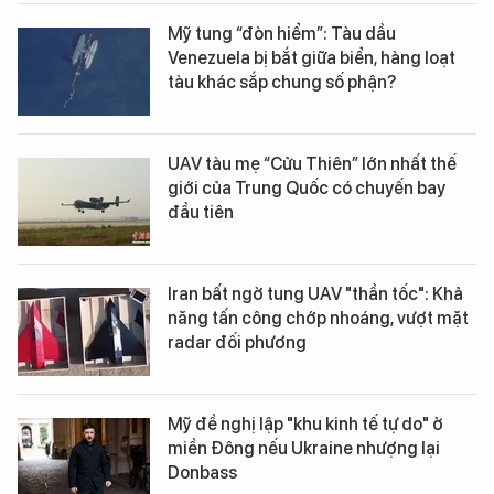
Mỹ tung “đòn hiểm”: Tàu dầu
Venezuela bị bắt giữa biển, hàng loạt
tàu khác sắp chung số phận?
UAV tàu mẹ “Cửu Thiên” lớn nhất thế
giới của Trung Quốc có chuyến bay
đầu tiên
Iran bất ngờ tung UAV "thần tốc": Khả
năng tấn công chớp nhoáng, vượt mặt
radar đối phương
Mỹ đề nghị lập "khu kinh tế tự do" ở
miền Đông nếu Ukraine nhượng lại
Donbass