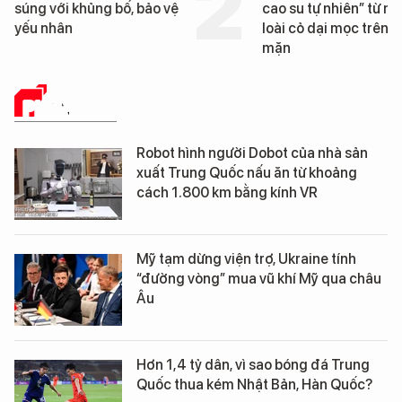
cao su tự nhiên” từ một
Đà Nẵng sắp bị kiểm t
loài cỏ dại mọc trên đất
mặn
PHÂN TÍCH
Robot hình người Dobot của nhà sản
xuất Trung Quốc nấu ăn từ khoảng
cách 1.800 km bằng kính VR
Mỹ tạm dừng viện trợ, Ukraine tính
“đường vòng” mua vũ khí Mỹ qua châu
Âu
Hơn 1,4 tỷ dân, vì sao bóng đá Trung
Quốc thua kém Nhật Bản, Hàn Quốc?