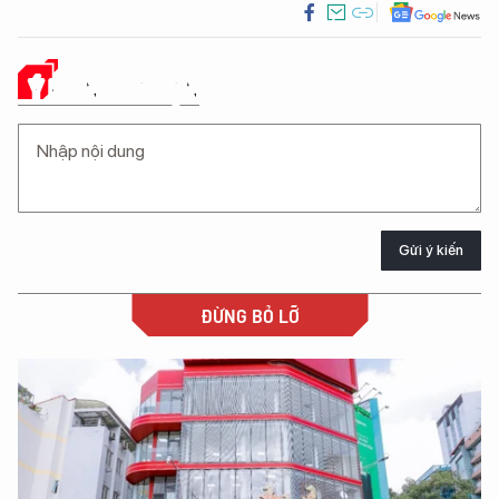
Ý KIẾN CỦA BẠN
Gửi ý kiến
ĐỪNG BỎ LỠ