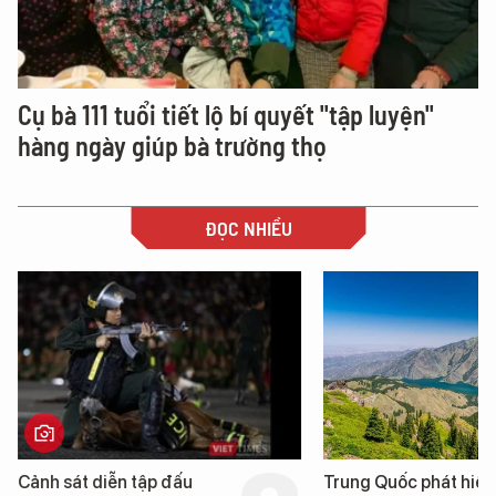
Cụ bà 111 tuổi tiết lộ bí quyết "tập luyện"
hàng ngày giúp bà trường thọ
ĐỌC NHIỀU
Trung Quốc phát hiện “mỏ
Loạt dự án bất động 