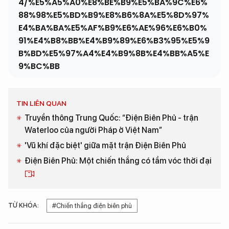
4/%E5%A5%A0%E8%BE%B9%E5%BA%9C%E6%
88%98%E5%BD%B9%E8%B6%8A%E5%8D%97%
E4%BA%BA%E5%AF%B9%E6%AE%96%E6%B0%
91%E4%B8%BB%E4%B9%89%E6%B3%95%E5%9
B%BD%E5%97%A4%E4%B9%8B%E4%BB%A5%E
9%BC%BB
TIN LIÊN QUAN
Truyền thông Trung Quốc: “Điện Biên Phủ - trận
Waterloo của người Pháp ở Việt Nam”
'Vũ khí đặc biệt' giữa mặt trận Điện Biên Phủ
Điện Biên Phủ: Một chiến thắng có tầm vóc thời đại
TỪ KHÓA:
#Chiến thắng điện biên phủ