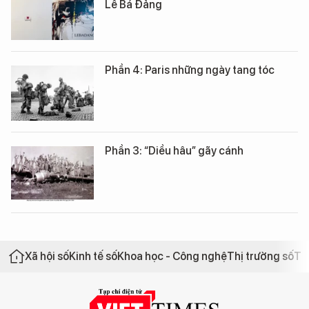
Lê Bá Đảng
Phần 4: Paris những ngày tang tóc
Phần 3: “Diều hâu” gãy cánh
Xã hội số
Kinh tế số
Khoa học - Công nghệ
Thị trường số
Th