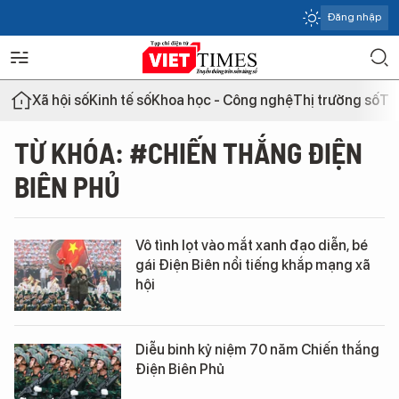
Đăng nhập
Xã hội số
Kinh tế số
Khoa học - Công nghệ
Thị trường số
Th
TỪ KHÓA: #CHIẾN THẮNG ĐIỆN
BIÊN PHỦ
Vô tình lọt vào mắt xanh đạo diễn, bé
gái Điện Biên nổi tiếng khắp mạng xã
hội
Diễu binh kỷ niệm 70 năm Chiến thắng
Điện Biên Phủ