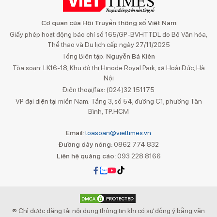
Cơ quan của Hội Truyền thông số Việt Nam
Giấy phép hoạt động báo chí số 165/GP-BVHTTDL do Bộ Văn hóa,
Thể thao và Du lịch cấp ngày 27/11/2025
Tổng Biên tập:
Nguyễn Bá Kiên
Tòa soạn: LK16-18, Khu đô thị Hinode Royal Park, xã Hoài Đức, Hà
Nội
Điện thoại/fax: (024)32 151175
VP đại diện tại miền Nam: Tầng 3, số 54, đường C1, phường Tân
Bình, TP.HCM
Email:
toasoan@viettimes.vn
Đường dây nóng:
0862 774 832
Liên hệ quảng cáo:
093 228 8166
® Chỉ được đăng tải nội dung thông tin khi có sự đồng ý bằng văn