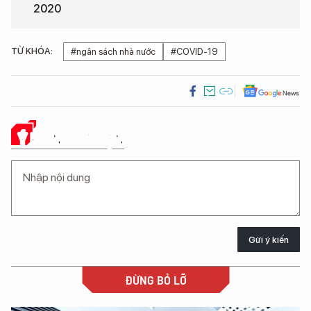
2020
TỪ KHÓA:
#ngân sách nhà nước
#COVID-19
Ý KIẾN CỦA BẠN
Gửi ý kiến
ĐỪNG BỎ LỠ