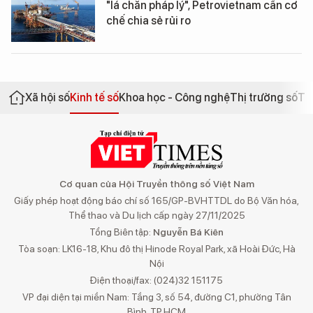
"lá chắn pháp lý", Petrovietnam cần cơ
chế chia sẻ rủi ro
Xã hội số
Kinh tế số
Khoa học - Công nghệ
Thị trường số
Th
Cơ quan của Hội Truyền thông số Việt Nam
Giấy phép hoạt động báo chí số 165/GP-BVHTTDL do Bộ Văn hóa,
Thể thao và Du lịch cấp ngày 27/11/2025
Tổng Biên tập:
Nguyễn Bá Kiên
Tòa soạn: LK16-18, Khu đô thị Hinode Royal Park, xã Hoài Đức, Hà
Nội
Điện thoại/fax: (024)32 151175
VP đại diện tại miền Nam: Tầng 3, số 54, đường C1, phường Tân
Bình, TP.HCM