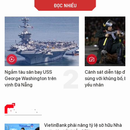
ĐỌC NHIỀU
Cảnh sát diễn tập đấu
Cận cảnh chiến hạm 
súng với khủng bố, bảo vệ
tống tàu sân bay USS
yếu nhân
George Washington 
Đà Nẵng
KINH DOANH
VietinBank phải nâng tỷ lệ sở hữu Nhà