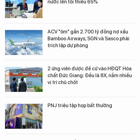
nước lên tối thiểu 65%
ACV "ôm" gần 2.700 tỷ đồng nợ xấu
Bamboo Airways, SGN và Sasco phải
trích lập dự phòng
2 ứng viên được đề cử vào HĐQT Hóa
chất Đức Giang: Đều là 8X, nắm nhiều
vị trí chủ chốt
PNJ triệu tập họp bất thường