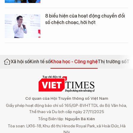
8 biểu hiện của hoạt động chuyển đổi
số chệch choạc, hời hợt
Xã hội số
Kinh tế số
Khoa học - Công nghệ
Thị trường số
Th
Cơ quan của Hội Truyền thông số Việt Nam
Giấy phép hoạt động báo chí số 165/GP-BVHTTDL do Bộ Văn hóa,
Thể thao và Du lịch cấp ngày 27/11/2025
Tổng Biên tập:
Nguyễn Bá Kiên
Tòa soạn: LK16-18, Khu đô thị Hinode Royal Park, xã Hoài Đức, Hà
Nội