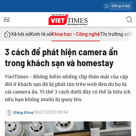
Đăng nhập
Xã hội số
Kinh tế số
Khoa học - Công nghệ
Thị trường số
Th
3 cách để phát hiện camera ẩn
trong khách sạn và homestay
VietTimes – Không hiếm những clip thân mật của cặp
đôi ở khách sạn đã bị phát tán trên web đen do họ bị
cài camera ẩn. Vì thế 3 cách dưới đây có thể là hữu ích
nếu bạn không muốn bị quay lén.
08/07/2022 00:54
Đăng Khoa