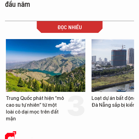
đầu năm
ĐỌC NHIỀU
Trung Quốc phát hiện “mỏ
Loạt dự án bất động 
cao su tự nhiên” từ một
Đà Nẵng sắp bị kiểm t
loài cỏ dại mọc trên đất
mặn