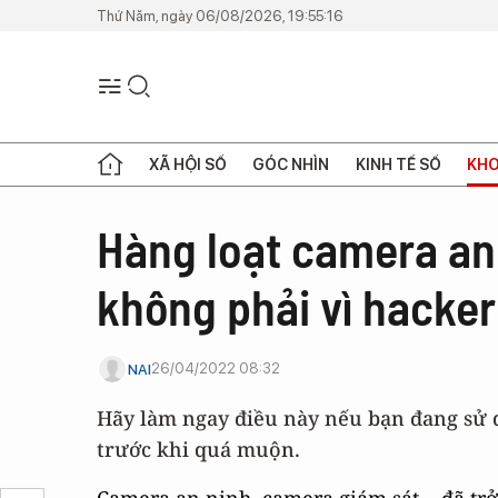
Thứ Năm, ngày 06/08/2026, 19:55:16
XÃ HỘI SỐ
GÓC NHÌN
KINH TẾ SỐ
KHO
Hàng loạt camera an n
không phải vì hacke
26/04/2022 08:32
NAI
Hãy làm ngay điều này nếu bạn đang sử 
trước khi quá muộn.