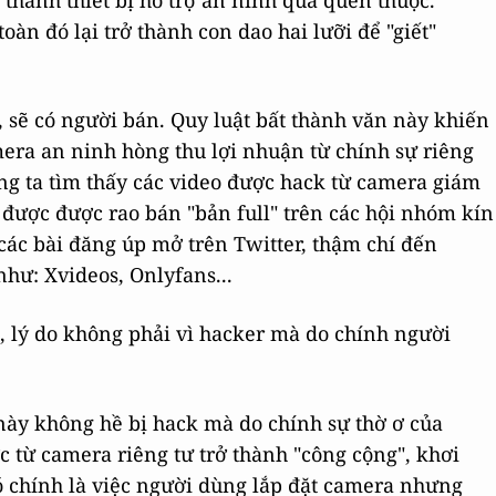
 thành thiết bị hỗ trợ an ninh quá quen thuộc.
oàn đó lại trở thành con dao hai lưỡi để "giết"
, sẽ có người bán. Quy luật bất thành văn này khiến
era an ninh hòng thu lợi nhuận từ chính sự riêng
ng ta tìm thấy các video được hack từ camera giám
được được rao bán "bản full" trên các hội nhóm kín
các bài đăng úp mở trên Twitter, thậm chí đến
hư: Xvideos, Onlyfans...
này không hề bị hack mà do chính sự thờ ơ của
từ camera riêng tư trở thành "công cộng", khơi
ó chính là việc người dùng lắp đặt camera nhưng