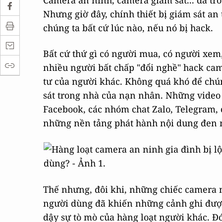
Camera an ninh, camera giám sát... đã trở
Nhưng giờ đây, chính thiết bị giám sát an t
chúng ta bất cứ lúc nào, nếu nó bị hack.
Bất cứ thứ gì có người mua, có người xem
nhiều người bất chấp "đổi nghề" hack cam
tư của người khác. Không quá khó để chú
sát trong nhà của nạn nhân. Những video 
Facebook, các nhóm chat Zalo, Telegram, 
những nền tảng phát hành nội dung đen n
Thế nhưng, đôi khi, những chiếc camera 
người dùng đã khiến những cảnh ghi được 
dậy sự tò mò của hàng loạt người khác. Đ