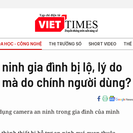
A HỌC - CÔNG NGHỆ
THỊ TRƯỜNG SỐ
SHORT VIDEO
THẾ 
inh gia đình bị lộ, lý do
r mà do chính người dùng?
dụng camera an ninh trong gia đình của mình