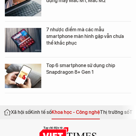
dụng máy Mac M1, Mac M2
7 nhược điểm mà các mẫu
smartphone màn hình gập vẫn chưa
thể khắc phục
Top 6 smartphone sử dụng chip
Snapdragon 8+ Gen 1
Xã hội số
Kinh tế số
Khoa học - Công nghệ
Thị trường số
Th