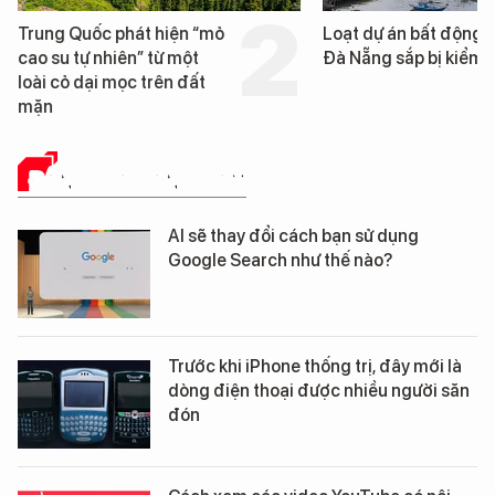
Loạt dự án bất động sản ở
Nga xây dựng hơn 1.
Đà Nẵng sắp bị kiểm tra
km "hành lang chống
UAV" bảo vệ tuyến h
cần trên chiến trườn
ĐÁNH GIÁ SẢN PHẨM
AI sẽ thay đổi cách bạn sử dụng
Google Search như thế nào?
Trước khi iPhone thống trị, đây mới là
dòng điện thoại được nhiều người săn
đón