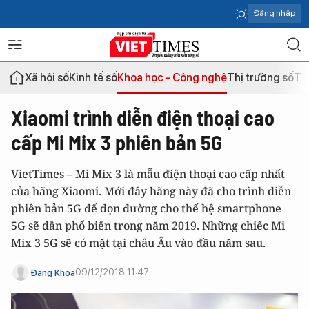
Đăng nhập
Xã hội số
Kinh tế số
Khoa học - Công nghệ
Thị trường số
Th
Xiaomi trình diễn điện thoại cao
cấp Mi Mix 3 phiên bản 5G
VietTimes – Mi Mix 3 là mẫu điện thoại cao cấp nhất
của hãng Xiaomi. Mới đây hãng này đã cho trình diễn
phiên bản 5G để dọn đường cho thế hệ smartphone
5G sẽ dần phổ biến trong năm 2019. Những chiếc Mi
Mix 3 5G sẽ có mặt tại châu Âu vào đầu năm sau.
09/12/2018 11:47
Đăng Khoa