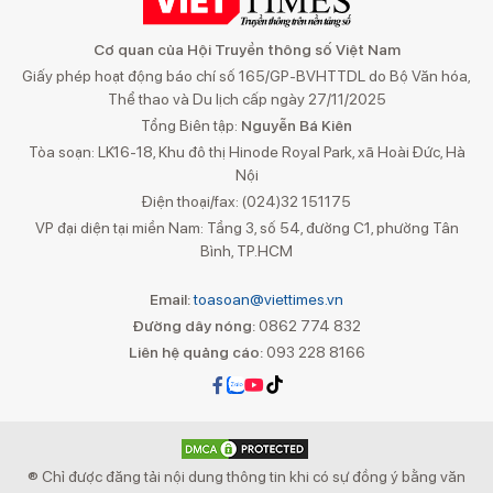
Cơ quan của Hội Truyền thông số Việt Nam
Giấy phép hoạt động báo chí số 165/GP-BVHTTDL do Bộ Văn hóa,
Thể thao và Du lịch cấp ngày 27/11/2025
Tổng Biên tập:
Nguyễn Bá Kiên
Tòa soạn: LK16-18, Khu đô thị Hinode Royal Park, xã Hoài Đức, Hà
Nội
Điện thoại/fax: (024)32 151175
VP đại diện tại miền Nam: Tầng 3, số 54, đường C1, phường Tân
Bình, TP.HCM
Email:
toasoan@viettimes.vn
Đường dây nóng:
0862 774 832
Liên hệ quảng cáo:
093 228 8166
® Chỉ được đăng tải nội dung thông tin khi có sự đồng ý bằng văn