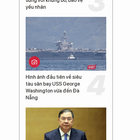
súng với khủng bố, bảo vệ
yếu nhân
Hình ảnh đầu tiên về siêu
tàu sân bay USS George
Washington vừa đến Đà
Nẵng