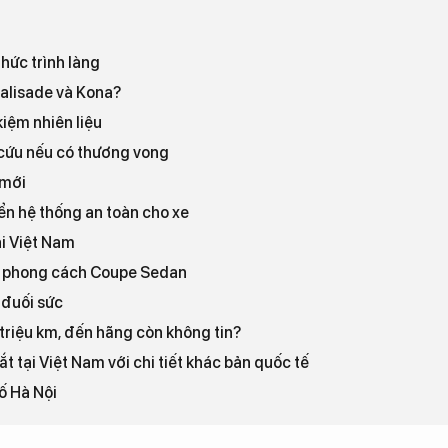
hức trình làng
Palisade và Kona?
iệm nhiên liệu
p cứu nếu có thương vong
 mới
iển hệ thống an toàn cho xe
ại Việt Nam
m phong cách Coupe Sedan
 đuối sức
triệu km, đến hãng còn không tin?
t tại Việt Nam với chi tiết khác bản quốc tế
ố Hà Nội