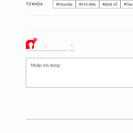
TỪ KHÓA:
#Hyundai
#ô tô điện
#phát nổ
#Gar
Ý KIẾN CỦA BẠN