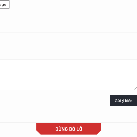
age
Gửi ý kiến
ĐỪNG BỎ LỠ