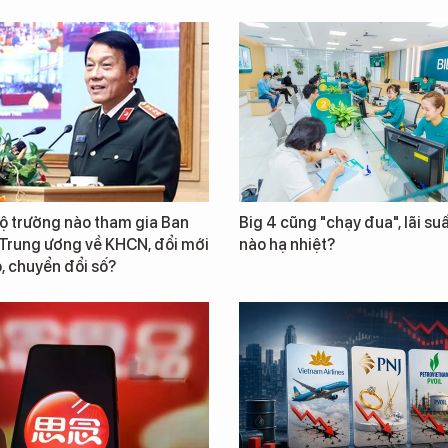
ộ trưởng nào tham gia Ban
Big 4 cũng "chạy đua", lãi suấ
 Trung ương về KHCN, đổi mới
nào hạ nhiệt?
, chuyển đổi số?