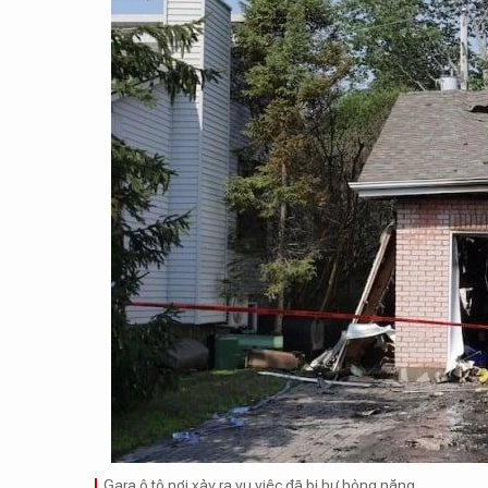
Gara ô tô nơi xảy ra vụ việc đã bị hư hỏng nặng.