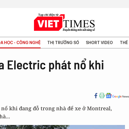
A HỌC - CÔNG NGHỆ
THỊ TRƯỜNG SỐ
SHORT VIDEO
THẾ 
 Electric phát nổ khi
 nổ khi đang đỗ trong nhà để xe ở Montreal,
à...