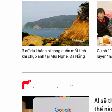
3 nữ du khách bị sóng cuốn mất tích
Cụ bà 111
khi chụp ảnh tại Mũi Nghê, Đà Nẵng
luyện" h
ĐÁNH GIÁ SẢN PHẨM
AI sẽ 
thế nà