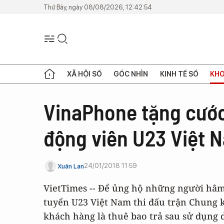
Thứ Bảy, ngày 08/08/2026, 12:42:54
XÃ HỘI SỐ
GÓC NHÌN
KINH TẾ SỐ
KHO
VinaPhone tặng cước
động viên U23 Việt 
24/01/2018 11:59
Xuân Lan
VietTimes -- Để ủng hộ những người hâ
tuyển U23 Việt Nam thi đấu trận Chung 
khách hàng là thuê bao trả sau sử dụng 