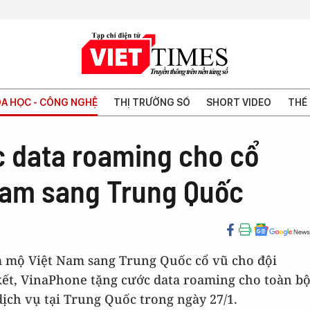
A HỌC - CÔNG NGHỆ
THỊ TRƯỜNG SỐ
SHORT VIDEO
THẾ 
 data roaming cho cổ
Nam sang Trung Quốc
m mộ Việt Nam sang Trung Quốc cổ vũ cho đội
kết, VinaPhone tặng cước data roaming cho toàn b
dịch vụ tại Trung Quốc trong ngày 27/1.