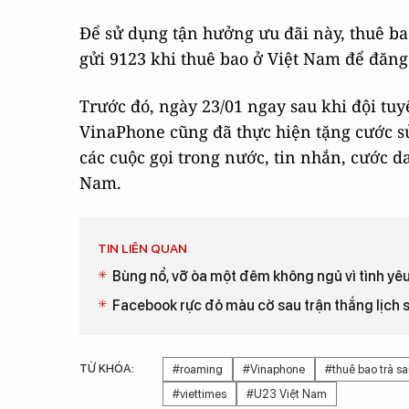
Để sử dụng tận hưởng ưu đãi này, thuê ba
gửi 9123 khi thuê bao ở Việt Nam để đăng
Trước đó, ngày 23/01 ngay sau khi đội tuy
VinaPhone cũng đã thực hiện tặng cước s
các cuộc gọi trong nước, tin nhắn, cước dat
Nam.
TIN LIÊN QUAN
Bùng nổ, vỡ òa một đêm không ngủ vì tình yê
Facebook rực đỏ màu cờ sau trận thắng lịch 
TỪ KHÓA:
#roaming
#Vinaphone
#thuê bao trả s
#viettimes
#U23 Việt Nam