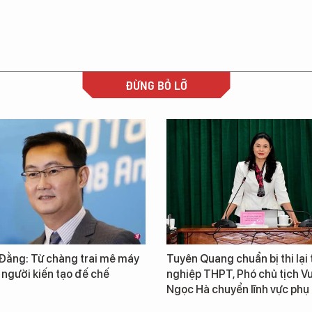
ĐỪNG BỎ LỠ
Đằng: Từ chàng trai mê máy
Tuyên Quang chuẩn bị thi lại 
 người kiến tạo đế chế
nghiệp THPT, Phó chủ tịch 
Ngọc Hà chuyển lĩnh vực phụ