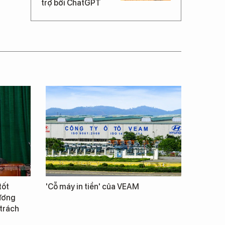
trợ bởi ChatGPT
tốt
'Cỗ máy in tiền' của VEAM
Vương
 trách