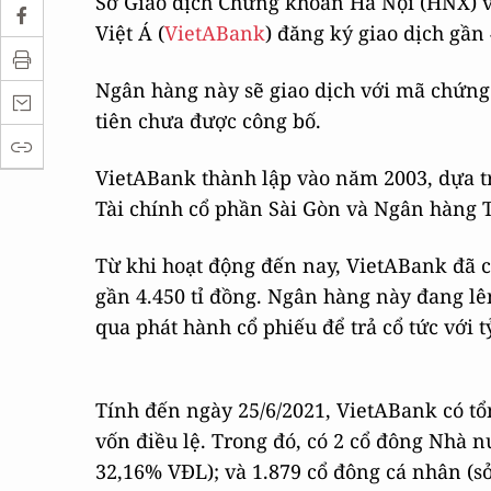
Sở Giao dịch Chứng khoán Hà Nội (HNX) 
Việt Á (
VietABank
) đăng ký giao dịch gần
Ngân hàng này sẽ giao dịch với mã chứng 
tiên chưa được công bố.
VietABank thành lập vào năm 2003, dựa trê
Tài chính cổ phần Sài Gòn và Ngân hàng
Từ khi hoạt động đến nay, VietABank đã có
gần 4.450 tỉ đồng. Ngân hàng này đang lê
qua phát hành cổ phiếu để trả cổ tức với t
Tính đến ngày 25/6/2021, VietABank có tổ
vốn điều lệ. Trong đó, có 2 cổ đông Nhà n
32,16% VĐL); và 1.879 cổ đông cá nhân (s