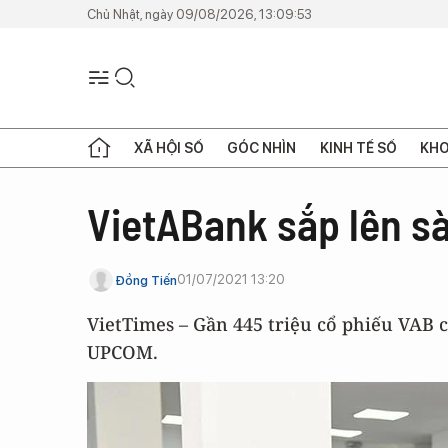
Chủ Nhật, ngày 09/08/2026, 13:09:53
XÃ HỘI SỐ
GÓC NHÌN
KINH TẾ SỐ
KHO
VietABank sắp lên 
01/07/2021 13:20
Đồng Tiến
VietTimes – Gần 445 triệu cổ phiếu VAB 
UPCOM.