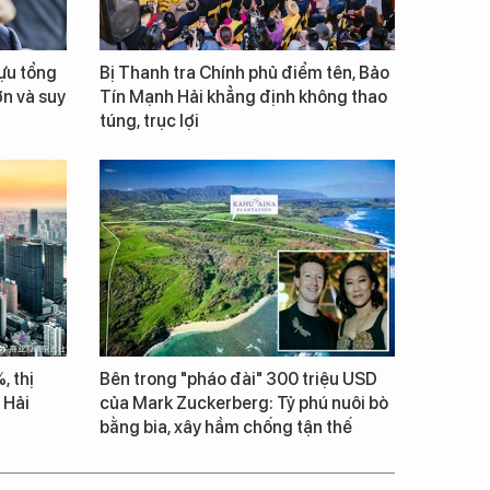
cựu tổng
Bị Thanh tra Chính phủ điểm tên, Bảo
ớn và suy
Tín Mạnh Hải khẳng định không thao
túng, trục lợi
, thị
Bên trong "pháo đài" 300 triệu USD
 Hải
của Mark Zuckerberg: Tỷ phú nuôi bò
bằng bia, xây hầm chống tận thế