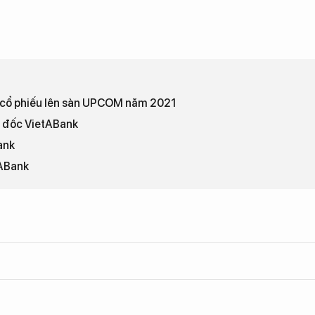
ưa cổ phiếu lên sàn UPCOM năm 2021
 đốc VietABank
ank
tABank