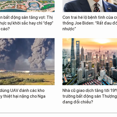
n bất động sản tăng vọt: Thị
Con trai hé lộ bệnh tình của 
hực sự khởi sắc hay chỉ “đẹp”
thống Joe Biden: “Rất đau đ
 cáo?
nhược”
 dùng UAV đánh các kho
Nhà cũ giao dịch tăng tới 19%
y thiệt hại nặng cho Nga
trường bất động sản Thượng
đang đổi chiều?