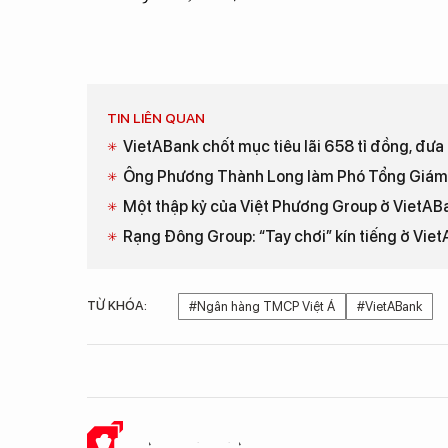
TIN LIÊN QUAN
VietABank chốt mục tiêu lãi 658 tỉ đồng, đ
Ông Phương Thành Long làm Phó Tổng Giám
Một thập kỷ của Việt Phương Group ở VietAB
Rạng Đông Group: “Tay chơi” kín tiếng ở Vie
TỪ KHÓA:
#Ngân hàng TMCP Việt Á
#VietABank
Ý KIẾN CỦA BẠN