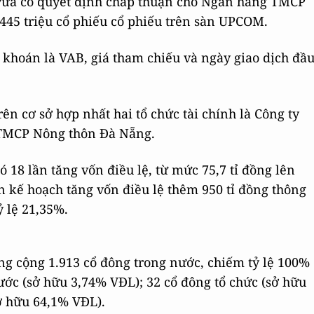
vừa có quyết định chấp thuận cho Ngân hàng TMCP
 445 triệu cổ phiếu cổ phiếu trên sàn UPCOM.
khoán là VAB, giá tham chiếu và ngày giao dịch đầ
n cơ sở hợp nhất hai tổ chức tài chính là Công ty
 TMCP Nông thôn Đà Nẵng.
 18 lần tăng vốn điều lệ, từ mức 75,7 tỉ đồng lên
n kế hoạch tăng vốn điều lệ thêm 950 tỉ đồng thông
ỷ lệ 21,35%.
ng cộng 1.913 cổ đông trong nước, chiếm tỷ lệ 100%
ước (sở hữu 3,74% VĐL); 32 cổ đông tổ chức (sở hữu
ở hữu 64,1% VĐL).