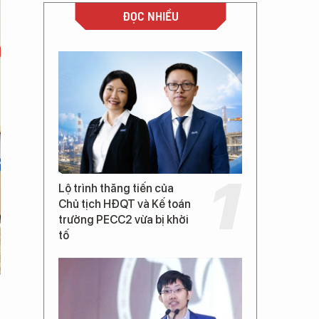
ĐỌC NHIỀU
Lộ trình thăng tiến của
Chủ tịch HĐQT và Kế toán
trưởng PECC2 vừa bị khởi
tố