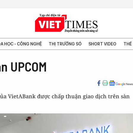
A HỌC - CÔNG NGHỆ
THỊ TRƯỜNG SỐ
SHORT VIDEO
THẾ 
sàn UPCOM
của VietABank được chấp thuận giao dịch trên sàn