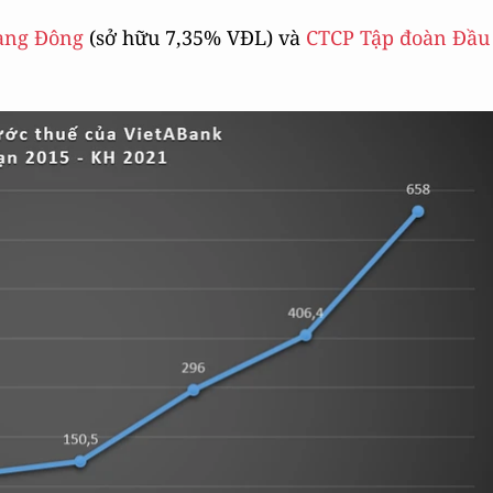
ạng Đông
(sở hữu 7,35% VĐL) và
CTCP Tập đoàn Đầu