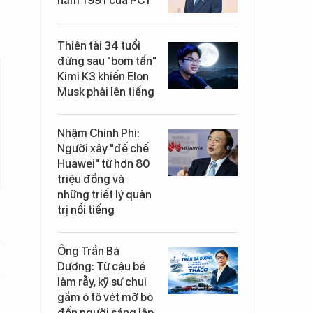
năm 1991 của PC1
Thiên tài 34 tuổi
đứng sau "bom tấn"
Kimi K3 khiến Elon
Musk phải lên tiếng
Nhậm Chính Phi:
Người xây "đế chế
Huawei" từ hơn 80
triệu đồng và
những triết lý quản
trị nổi tiếng
Ông Trần Bá
Dương: Từ cậu bé
làm rẫy, kỹ sư chui
gầm ô tô vét mỡ bò
đến người sáng lập