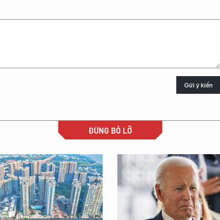
Gửi ý kiến
ĐỪNG BỎ LỠ