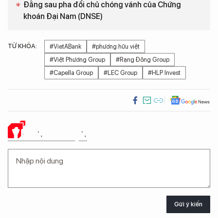
Đằng sau pha đổi chủ chóng vánh của Chứng
khoán Đại Nam (DNSE)
TỪ KHÓA:
#VietABank
#phương hữu việt
#Việt Phương Group
#Rạng Đông Group
#Capella Group
#LEC Group
#HLP Invest
Ý KIẾN CỦA BẠN
Gửi ý kiến