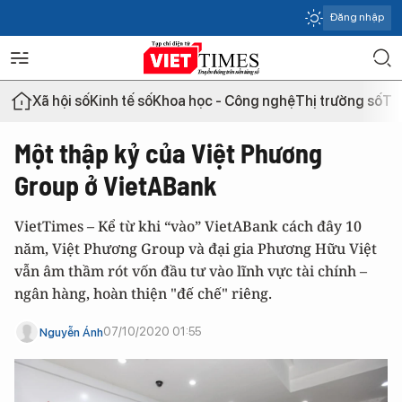
Đăng nhập
Xã hội số
Kinh tế số
Khoa học - Công nghệ
Thị trường số
Th
Một thập kỷ của Việt Phương
Group ở VietABank
VietTimes – Kể từ khi “vào” VietABank cách đây 10
năm, Việt Phương Group và đại gia Phương Hữu Việt
vẫn âm thầm rót vốn đầu tư vào lĩnh vực tài chính –
ngân hàng, hoàn thiện "đế chế" riêng.
07/10/2020 01:55
Nguyễn Ánh