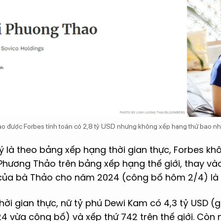
được Forbes tính toán có 2,8 tỷ USD nhưng không xếp hạng thứ bao nhiê
 là theo bảng xếp hạng thời gian thực, Forbes khôn
Phương Thảo trên bảng xếp hạng thế giới, thay vào
n của bà Thảo cho năm 2024 (công bố hôm 2/4) là 
thời gian thực, nữ tỷ phú Dewi Kam có 4,3 tỷ USD (
4 vừa công bố) và xếp thứ 742 trên thế giới. Còn 