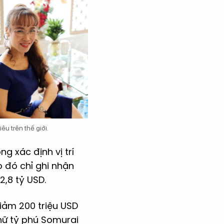
u trên thế giới.
g xác định vị trí
 đó chỉ ghi nhận
2,8 tỷ USD.
giảm 200 triệu USD
nữ tỷ phú Somurai