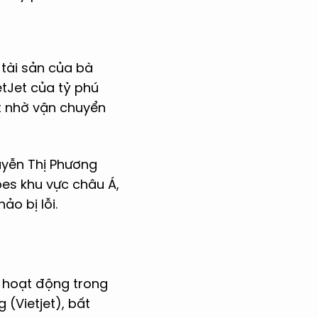
tài sản của bà
etJet của tỷ phú
t nhờ vận chuyển
guyễn Thị Phương
bes khu vực châu Á,
ảo bị lỗi.
, hoạt động trong
 (Vietjet), bất