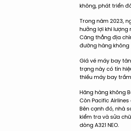
không, phát triển đô
Trong năm 2023, ng
hưởng lợi khi lượn
Căng thẳng địa chí
đường hàng không 
Giá vé máy bay tăn
trạng này có tín hi
thiếu máy bay trầm
Hãng hàng không Ba
Còn Pacific Airline
Bên cạnh đó, nhà s
kiểm tra và sửa chữ
dòng A321 NEO.