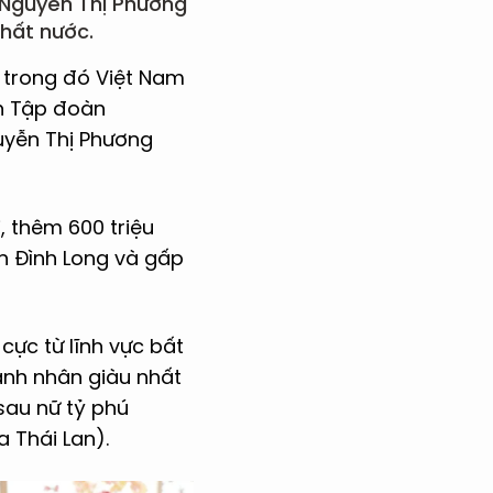
 Nguyễn Thị Phương
nhất nước.
 trong đó Việt Nam
h Tập đoàn
guyễn Thị Phương
, thêm 600 triệu
ần Đình Long và gấp
cực từ lĩnh vực bất
anh nhân giàu nhất
sau nữ tỷ phú
 Thái Lan).