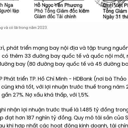
g và có lãi trong năm 2023.
y trì, phát triển mạng bay nội địa và tập trung ngu
, có thêm 33 đường bay quốc tế và quốc nội mới,
đường bay (80 đường bay quốc tế và 45 đường ba
Phát triển TP. Hồ Chí Minh - HDBank (nơi bà Thảo 
 cũng khá tốt, với lợi nhuận trước thuế trong năm 
 gần 27%. Nợ xấu khá thấp, với 1,5%.
i nhận lợi nhuận trước thuế là 1.485 tỷ đồng tro
up đạt hơn 187 nghìn tỷ đồng. Quy mô tài sản của
u khi hợp nhất các hoạt động kinh doanh, tài chí