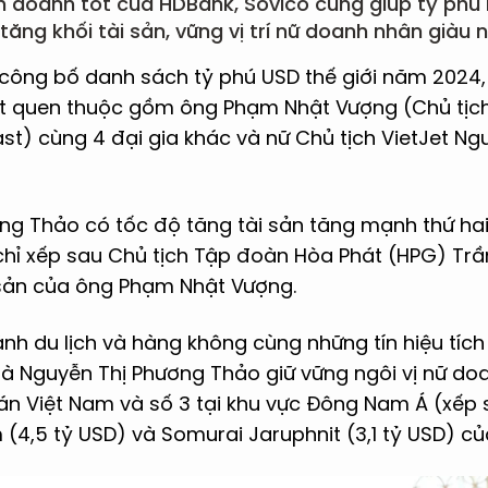
nh doanh tốt của HDBank, Sovico cũng giúp tỷ phú
tăng khối tài sản, vững vị trí nữ doanh nhân giàu 
 công bố danh sách tỷ phú USD thế giới năm 2024,
t quen thuộc gồm ông Phạm Nhật Vượng (Chủ tịc
st) cùng 4 đại gia khác và nữ Chủ tịch VietJet N
ng Thảo có tốc độ tăng tài sản tăng mạnh thứ hai
 chỉ xếp sau Chủ tịch Tập đoàn Hòa Phát (HPG) Tr
 sản của ông Phạm Nhật Vượng.
nh du lịch và hàng không cùng những tín hiệu tích 
à Nguyễn Thị Phương Thảo giữ vững ngôi vị nữ do
án Việt Nam và số 3 tại khu vực Đông Nam Á (
xếp 
(4,5 tỷ USD) và Somurai Jaruphnit (3,1 tỷ USD) của