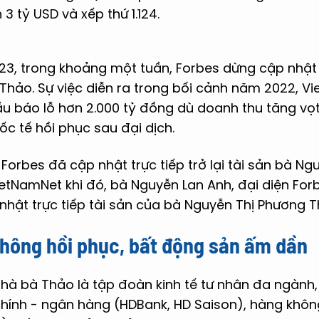
 3 tỷ USD và xếp thứ 1.124.
23, trong khoảng một tuần, Forbes dừng cập nhật 
hảo. Sự việc diễn ra trong bối cảnh năm 2022, Vi
u báo lỗ hơn 2.000 tỷ đồng dù doanh thu tăng vọ
ốc tế hồi phục sau đại dịch.
Forbes đã cập nhật trực tiếp trở lại tài sản bà N
ietNamNet khi đó, bà Nguyễn Lan Anh, đại diện For
nhật trực tiếp tài sản của bà Nguyễn Thị Phương Th
không hồi phục, bất động sản ấm dần
hà bà Thảo là tập đoàn kinh tế tư nhân đa ngành
 chính - ngân hàng (HDBank, HD Saison), hàng không