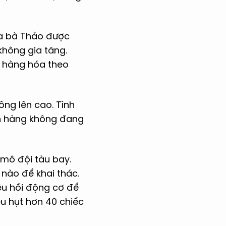
ủa bà Thảo được
không gia tăng.
n hàng hóa theo
ng lên cao. Tình
ành hàng không đang
mô đội tàu bay.
 nào để khai thác.
ệu hồi động cơ để
ếu hụt hơn 40 chiếc