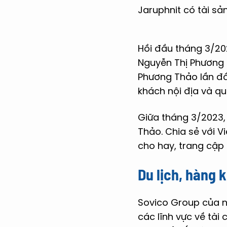
Jaruphnit có tài sản
Hồi đầu tháng 3/20
Nguyễn Thị Phương T
Phương Thảo lần đầ
khách nội địa và qu
Giữa tháng 3/2023, 
Thảo. Chia sẻ với V
cho hay, trang cập 
Du lịch, hàng 
Sovico Group của n
các lĩnh vực về tài