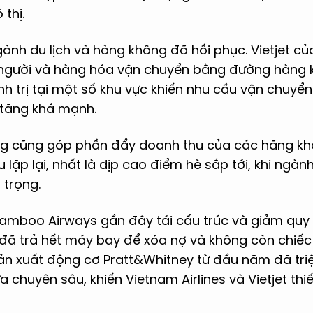
 thị.
ành du lịch và hàng không đã hồi phục. Vietjet c
g người và hàng hóa vận chuyển bằng đường hàng 
nh trị tại một số khu vực khiến nhu cầu vận chuyể
tăng khá mạnh.
g cũng góp phần đẩy doanh thu của các hãng khô
ệu lặp lại, nhất là dịp cao điểm hè sắp tới, khi ng
 trọng.
mboo Airways gần đây tái cấu trúc và giảm quy 
s đã trả hết máy bay để xóa nợ và không còn chiếc
ản xuất động cơ Pratt&Whitney từ đầu năm đã tri
a chuyên sâu, khiến Vietnam Airlines và Vietjet thi