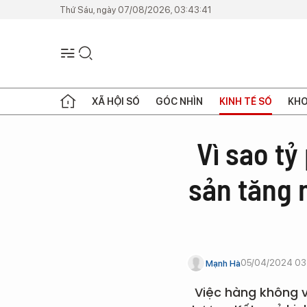
Thứ Sáu, ngày 07/08/2026, 03:43:41
XÃ HỘI SỐ
GÓC NHÌN
KINH TẾ SỐ
KHO
Vì sao tỷ
sản tăng 
05/04/2024 03
Mạnh Hà
Việc hàng không và