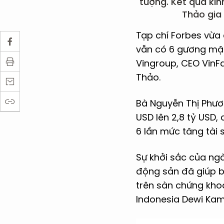
tượng. Kết quả ki
Thảo gia 
Tạp chí Forbes vừa
vẫn có 6 gương mặ
Vingroup, CEO VinFa
Thảo.
Bà Nguyễn Thị Phươ
USD lên 2,8 tỷ USD,
6 lần mức tăng tài
Sự khởi sắc của ngà
động sản đã giúp b
trên sàn chứng kho
Indonesia Dewi Kam 