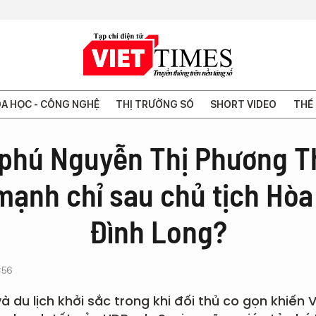
A HỌC - CÔNG NGHỆ
THỊ TRƯỜNG SỐ
SHORT VIDEO
THẾ 
 phú Nguyễn Thị Phương T
mạnh chỉ sau chủ tịch Hòa
Đình Long?
:56
 du lịch khởi sắc trong khi đối thủ co gọn khiến 