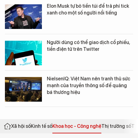
Elon Musk tự bỏ tiền túi để trả phí tick
xanh cho một số người nổi tiếng
Người dùng có thể giao dịch cổ phiếu,
tiền điện tử trên Twitter
NielsenIQ: Việt Nam nên tranh thủ sức
mạnh của truyền thông số để quảng
bá thương hiệu
Xã hội số
Kinh tế số
Khoa học - Công nghệ
Thị trường số
Th