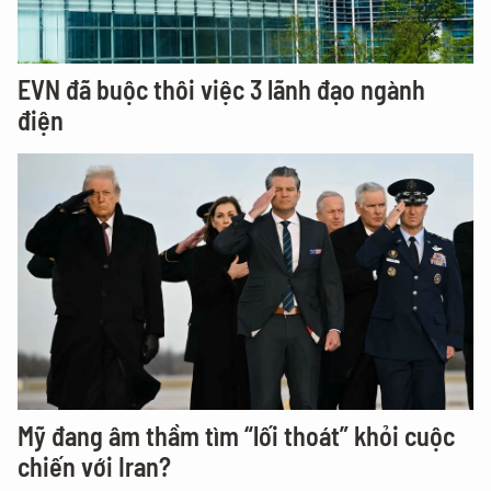
EVN đã buộc thôi việc 3 lãnh đạo ngành
điện
Mỹ đang âm thầm tìm “lối thoát” khỏi cuộc
chiến với Iran?