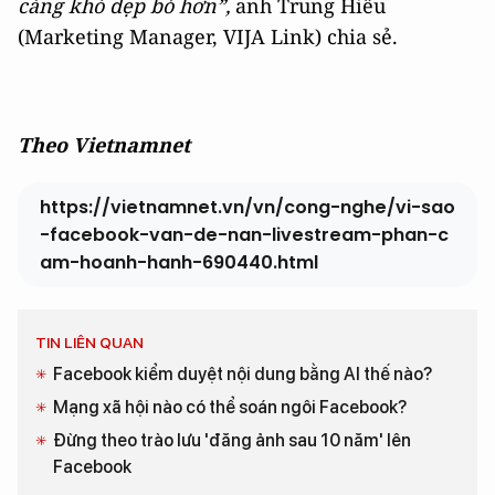
càng khó dẹp bỏ hơn”,
anh Trung Hiếu
(Marketing Manager, VIJA Link) chia sẻ.
Theo Vietnamnet
https://vietnamnet.vn/vn/cong-nghe/vi-sao
-facebook-van-de-nan-livestream-phan-c
am-hoanh-hanh-690440.html
TIN LIÊN QUAN
Facebook kiểm duyệt nội dung bằng AI thế nào?
Mạng xã hội nào có thể soán ngôi Facebook?
Đừng theo trào lưu 'đăng ảnh sau 10 năm' lên
Facebook