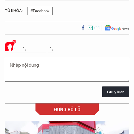
TỪ KHÓA:
#Facebook
Ý KIẾN CỦA BẠN
Gửi ý kiến
ĐỪNG BỎ LỠ