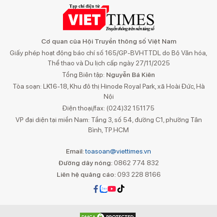
Cơ quan của Hội Truyền thông số Việt Nam
Giấy phép hoạt động báo chí số 165/GP-BVHTTDL do Bộ Văn hóa,
Thể thao và Du lịch cấp ngày 27/11/2025
Tổng Biên tập:
Nguyễn Bá Kiên
Tòa soạn: LK16-18, Khu đô thị Hinode Royal Park, xã Hoài Đức, Hà
Nội
Điện thoại/fax: (024)32 151175
VP đại diện tại miền Nam: Tầng 3, số 54, đường C1, phường Tân
Bình, TP.HCM
Email:
toasoan@viettimes.vn
Đường dây nóng:
0862 774 832
Liên hệ quảng cáo:
093 228 8166