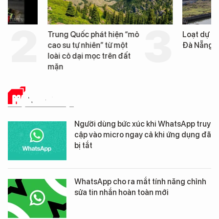
Trung Quốc phát hiện “mỏ
Loạt dự án bất động 
cao su tự nhiên” từ một
Đà Nẵng sắp bị kiểm t
loài cỏ dại mọc trên đất
mặn
MẠNG XÃ HỘI
Người dùng bức xúc khi WhatsApp truy
cập vào micro ngay cả khi ứng dụng đã
bị tắt
WhatsApp cho ra mắt tính năng chỉnh
sửa tin nhắn hoàn toàn mới