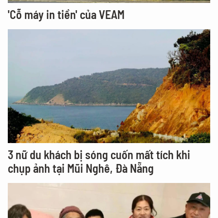
'Cỗ máy in tiền' của VEAM
3 nữ du khách bị sóng cuốn mất tích khi
chụp ảnh tại Mũi Nghê, Đà Nẵng