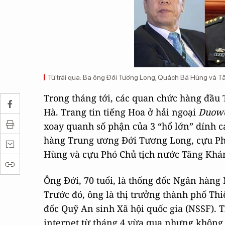
Từ trái qua: Ba ông Đới Tương Long, Quách Bá Hùng và 
Trong tháng tới, các quan chức hàng đầu 
Hà. Trang tin tiếng Hoa ở hải ngoại
Duow
xoay quanh số phận của 3 “hổ lớn” dính
hàng Trung ương Đới Tương Long, cựu Ph
Hùng và cựu Phó Chủ tịch nước Tăng Khá
Ông Đới, 70 tuổi, là thống đốc Ngân hàn
Trước đó, ông là thị trưởng thành phố Th
đốc Quỹ An sinh Xã hội quốc gia (NSSF). T
internet từ tháng 4 vừa qua nhưng không