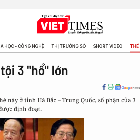
A HỌC - CÔNG NGHỆ
THỊ TRƯỜNG SỐ
SHORT VIDEO
THẾ 
ội 3 "hổ" lớn
 hè này ở tỉnh Hà Bắc – Trung Quốc, số phận của 3
được định đoạt.