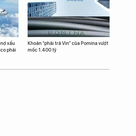
 nợ xấu
Khoản “phải trả Vin” của Pomina vượt
co phải
mốc 1.400 tỷ