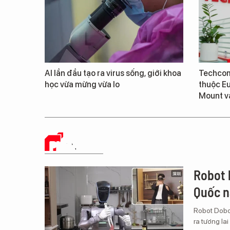
AI lần đầu tạo ra virus sống, giới khoa
Techcom
học vừa mừng vừa lo
thuộc E
Mount v
PHÂN TÍCH
Robot 
Quốc n
Robot Dobot
ra tương la