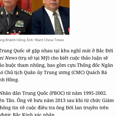
Tăng Khánh Hồng. Ảnh: Want China Times
Trung Quốc sẽ gặp nhau tại khu nghỉ mát ở Bắc Đới
ei News
(trụ sở tại Mỹ) cho biết cuộc thảo luận sẽ
 cáo buộc tham nhũng, bao gồm cựu Thống đốc Ngân
ó Chủ tịch Quân ủy Trung ương (CMC) Quách Bá
nh Hồng.
g Nhân dân Trung Quốc (PBOC) từ năm 1995-2002.
iên Tân. Ông về hưu năm 2013 sau khi từ chức Giám
hông tin về cuộc điều tra ông Đới lan truyền trên
 được Bắc Kinh xác nhận.