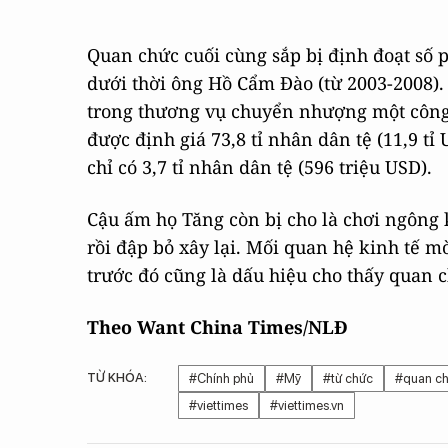
Quan chức cuối cùng sắp bị định đoạt số 
dưới thời ông Hồ Cẩm Đào (từ 2003-2008). 
trong thương vụ chuyển nhượng một công
được định giá 73,8 tỉ nhân dân tệ (11,9 t
chỉ có 3,7 tỉ nhân dân tệ (596 triệu USD).
Cậu ấm họ Tăng còn bị cho là chơi ngông k
rồi đập bỏ xây lại. Mối quan hệ kinh tế
trước đó cũng là dấu hiệu cho thấy quan 
Theo Want China Times/NLĐ
TỪ KHÓA:
#Chính phủ
#Mỹ
#từ chức
#quan c
#viettimes
#viettimes.vn