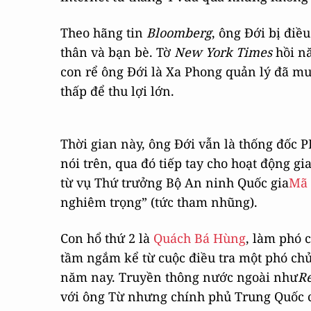
Theo hãng tin
Bloomberg
, ông Đới bị điề
thân và bạn bè. Tờ
New York Times
hồi nă
con rể ông Đới là Xa Phong quản lý đã mu
thấp để thu lợi lớn.
Thời gian này, ông Đới vẫn là thống đốc 
nói trên, qua đó tiếp tay cho hoạt động gi
từ vụ Thứ trưởng Bộ An ninh Quốc gia
Mã 
nghiêm trọng” (tức tham nhũng).
Con hổ thứ 2 là
Quách Bá Hùng
, làm phó 
tầm ngắm kể từ cuộc điều tra một phó ch
năm nay. Truyền thông nước ngoài như
R
với ông Từ nhưng chính phủ Trung Quốc c