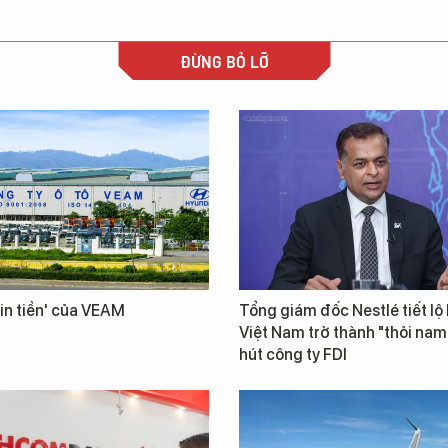
ĐỪNG BỎ LỠ
in tiền' của VEAM
Tổng giám đốc Nestlé tiết lộ 
Việt Nam trở thành "thỏi na
hút công ty FDI