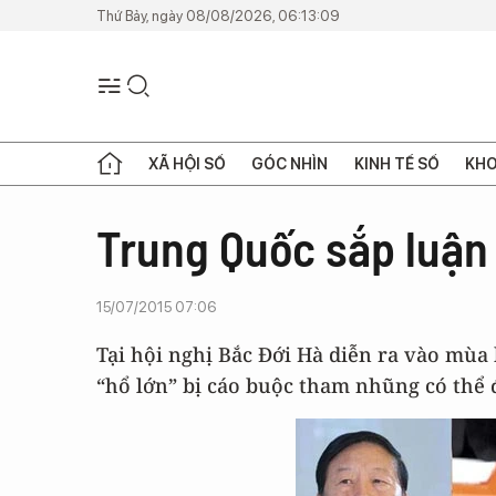
Thứ Bảy, ngày 08/08/2026, 06:13:09
XÃ HỘI SỐ
GÓC NHÌN
KINH TẾ SỐ
KHO
Trung Quốc sắp luận t
15/07/2015 07:06
Tại hội nghị Bắc Đới Hà diễn ra vào mùa
“hổ lớn” bị cáo buộc tham nhũng có thể 