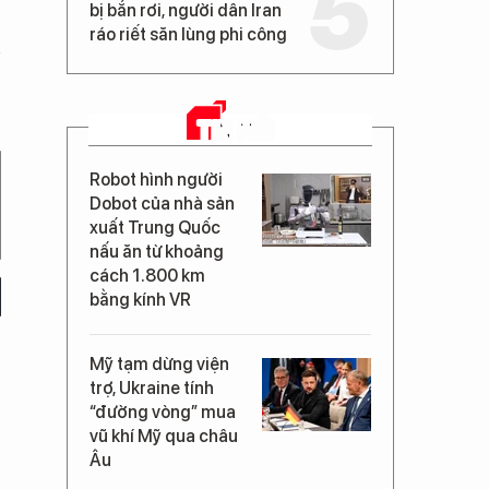
bị bắn rơi, người dân Iran
ráo riết săn lùng phi công
TIN MỚI
Robot hình người
Dobot của nhà sản
xuất Trung Quốc
nấu ăn từ khoảng
cách 1.800 km
bằng kính VR
Mỹ tạm dừng viện
trợ, Ukraine tính
“đường vòng” mua
vũ khí Mỹ qua châu
Âu