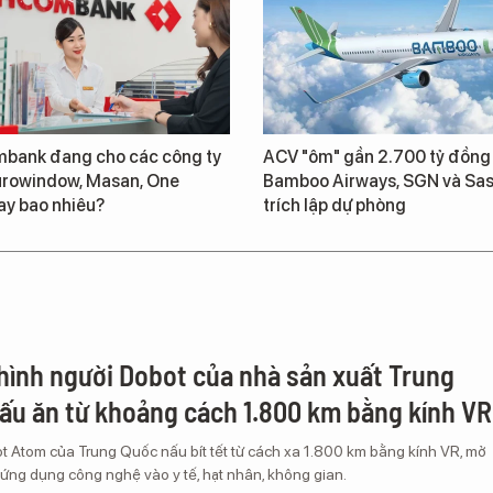
bank đang cho các công ty
ACV "ôm" gần 2.700 tỷ đồng
urowindow, Masan, One
Bamboo Airways, SGN và Sas
ay bao nhiêu?
trích lập dự phòng
hình người Dobot của nhà sản xuất Trung
ấu ăn từ khoảng cách 1.800 km bằng kính VR
 Atom của Trung Quốc nấu bít tết từ cách xa 1.800 km bằng kính VR, mở
i ứng dụng công nghệ vào y tế, hạt nhân, không gian.