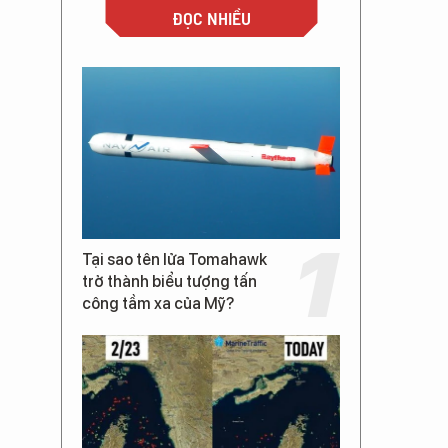
ĐỌC NHIỀU
Tại sao tên lửa Tomahawk
trở thành biểu tượng tấn
công tầm xa của Mỹ?