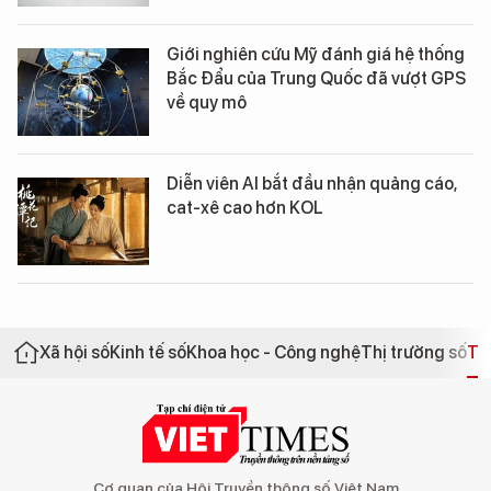
Giới nghiên cứu Mỹ đánh giá hệ thống
Bắc Đẩu của Trung Quốc đã vượt GPS
về quy mô
Diễn viên AI bắt đầu nhận quảng cáo,
cat-xê cao hơn KOL
Xã hội số
Kinh tế số
Khoa học - Công nghệ
Thị trường số
Th
Cơ quan của Hội Truyền thông số Việt Nam