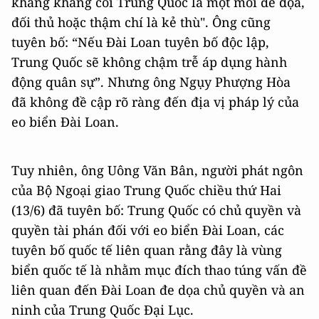
khăng khăng coi Trung Quốc là một mối đe dọa,
đối thủ hoặc thậm chí là kẻ thù". Ông cũng
tuyên bố: “Nếu Đài Loan tuyên bố độc lập,
Trung Quốc sẽ không chậm trễ áp dụng hành
động quân sự”. Nhưng ông Ngụy Phượng Hòa
đã không đề cập rõ ràng đến địa vị pháp lý của
eo biển Đài Loan.
Tuy nhiên, ông Uông Văn Bân, người phát ngôn
của Bộ Ngoại giao Trung Quốc chiều thứ Hai
(13/6) đã tuyên bố: Trung Quốc có chủ quyền và
quyền tài phán đối với eo biển Đài Loan, các
tuyên bố quốc tế liên quan rằng đây là vùng
biển quốc tế là nhằm mục đích thao túng vấn đề
liên quan đến Đài Loan đe dọa chủ quyền và an
ninh của Trung Quốc Đại Lục.