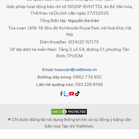
Giấy phép hoạt động báo chí số 165/GP-BVHTTDL do Bộ Văn hóa,
Thể thao và Du lịch cấp ngày 27/11/2025
Tổng Biên tập:
Nguyễn Bá Kiên
Tòa soạn: LK16-18, Khu đô thị Hinode Royal Park, xã Hoài Đức, Hà
Nội
Điện thoại/fax: (024)32 151175
VP đại diện tại miền Nam: Tầng 3, số 54, đường C1, phường Tân
Bình, TP.HCM
Email:
toasoan@viettimes.vn
Đường dây nóng:
0862 774 832
Liên hệ quảng cáo:
093 228 8166
® Chỉ được đăng tải nội dung thông tin khi có sự đồng ý bằng văn
bản của Tạp chí Viettimes.