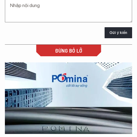
Gửi ý kiến
ĐỪNG BỎ LỠ