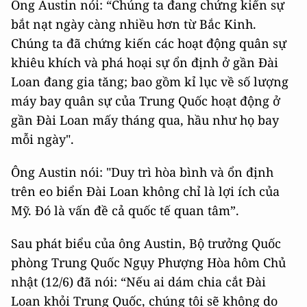
Ông Austin nói: “Chúng ta đang chứng kiến ​​sự
bắt nạt ngày càng nhiều hơn từ Bắc Kinh.
Chúng ta đã chứng kiến các hoạt động quân sự
khiêu khích và phá hoại sự ổn định ở gần Đài
Loan đang gia tăng; bao gồm kỉ lục về số lượng
máy bay quân sự của Trung Quốc hoạt động ở
gần Đài Loan mấy tháng qua, hầu như họ bay
mỗi ngày".
Ông Austin nói: "Duy trì hòa bình và ổn định
trên eo biển Đài Loan không chỉ là lợi ích của
Mỹ. Đó là vấn đề cả quốc tế quan tâm”.
Sau phát biểu của ông Austin, Bộ trưởng Quốc
phòng Trung Quốc Ngụy Phượng Hòa hôm Chủ
nhật (12/6) đã nói: “Nếu ai dám chia cắt Đài
Loan khỏi Trung Quốc, chúng tôi sẽ không do