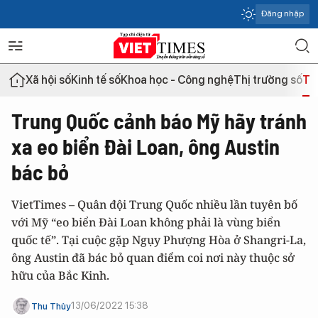
Đăng nhập
Xã hội số
Kinh tế số
Khoa học - Công nghệ
Thị trường số
Th
Trung Quốc cảnh báo Mỹ hãy tránh
xa eo biển Đài Loan, ông Austin
bác bỏ
VietTimes – Quân đội Trung Quốc nhiều lần tuyên bố
với Mỹ “eo biển Đài Loan không phải là vùng biển
quốc tế”. Tại cuộc gặp Ngụy Phượng Hòa ở Shangri-La,
ông Austin đã bác bỏ quan điểm coi nơi này thuộc sở
hữu của Bắc Kinh.
13/06/2022 15:38
Thu Thủy