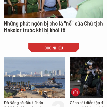
Những phát ngôn bị cho là "nổ" của Chủ tịch
Mekolor trước khi bị khởi tố
ĐỌC NHIỀU
Cảnh sát diễn tập đấu
Hình ảnh đầu tiên về