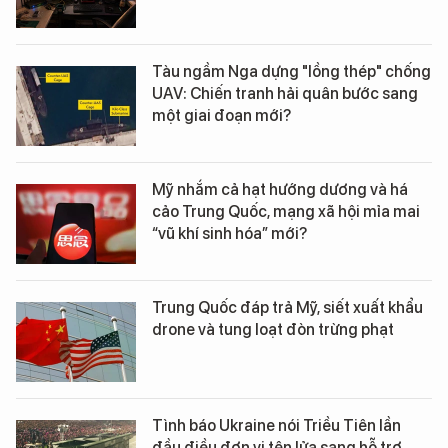
Tàu ngầm Nga dựng "lồng thép" chống
UAV: Chiến tranh hải quân bước sang
một giai đoạn mới?
Mỹ nhắm cả hạt hướng dương và há
cảo Trung Quốc, mạng xã hội mỉa mai
“vũ khí sinh hóa” mới?
Trung Quốc đáp trả Mỹ, siết xuất khẩu
drone và tung loạt đòn trừng phạt
Tình báo Ukraine nói Triều Tiên lần
đầu điều đơn vị tên lửa sang hỗ trợ