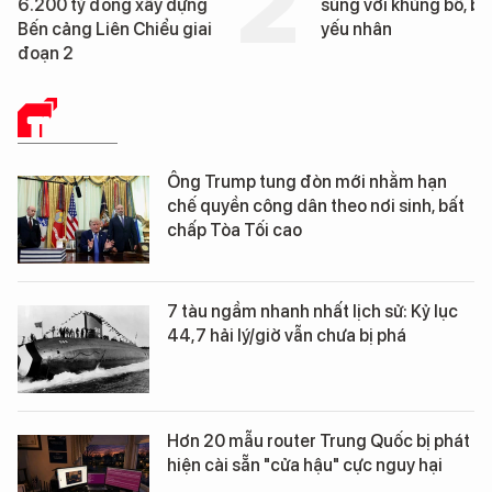
súng với khủng bố, bảo vệ
tàu sân bay USS Ge
yếu nhân
Washington vừa đế
Nẵng
THẾ GIỚI
Ông Trump tung đòn mới nhằm hạn
chế quyền công dân theo nơi sinh, bất
chấp Tòa Tối cao
7 tàu ngầm nhanh nhất lịch sử: Kỷ lục
44,7 hải lý/giờ vẫn chưa bị phá
Hơn 20 mẫu router Trung Quốc bị phát
hiện cài sẵn "cửa hậu" cực nguy hại