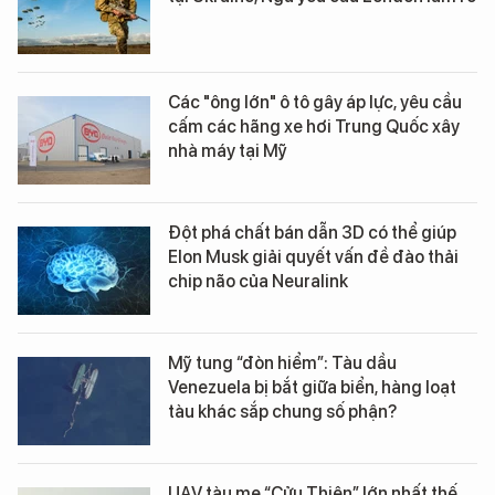
Các "ông lớn" ô tô gây áp lực, yêu cầu
cấm các hãng xe hơi Trung Quốc xây
nhà máy tại Mỹ
Đột phá chất bán dẫn 3D có thể giúp
Elon Musk giải quyết vấn đề đào thải
chip não của Neuralink
Mỹ tung “đòn hiểm”: Tàu dầu
Venezuela bị bắt giữa biển, hàng loạt
tàu khác sắp chung số phận?
UAV tàu mẹ “Cửu Thiên” lớn nhất thế