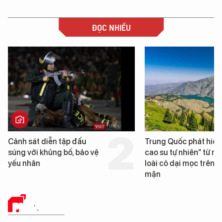
ĐỌC NHIỀU
Cảnh sát diễn tập đấu
Trung Quốc phát hiện 
súng với khủng bố, bảo vệ
cao su tự nhiên” từ một
yếu nhân
loài cỏ dại mọc trên đấ
mặn
PHÂN TÍCH