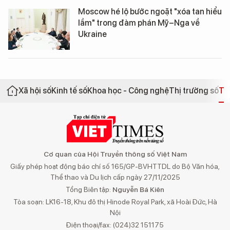
Moscow hé lộ bước ngoặt "xóa tan hiểu
lầm" trong đàm phán Mỹ–Nga về
Ukraine
Xã hội số
Kinh tế số
Khoa học - Công nghệ
Thị trường số
Th
Cơ quan của Hội Truyền thông số Việt Nam
Giấy phép hoạt động báo chí số 165/GP-BVHTTDL do Bộ Văn hóa,
Thể thao và Du lịch cấp ngày 27/11/2025
Tổng Biên tập:
Nguyễn Bá Kiên
Tòa soạn: LK16-18, Khu đô thị Hinode Royal Park, xã Hoài Đức, Hà
Nội
Điện thoại/fax: (024)32 151175