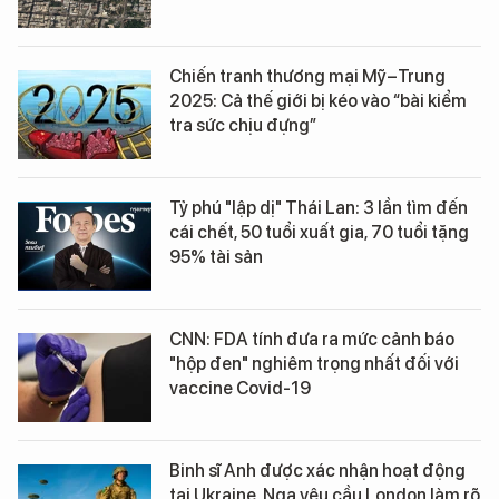
Chiến tranh thương mại Mỹ–Trung
2025: Cả thế giới bị kéo vào “bài kiểm
tra sức chịu đựng”
Tỷ phú "lập dị" Thái Lan: 3 lần tìm đến
cái chết, 50 tuổi xuất gia, 70 tuổi tặng
95% tài sản
CNN: FDA tính đưa ra mức cảnh báo
"hộp đen" nghiêm trọng nhất đối với
vaccine Covid-19
Binh sĩ Anh được xác nhận hoạt động
tại Ukraine, Nga yêu cầu London làm rõ