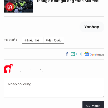
thống để bắt giữ ông Yoon Suk Yeol
Yonhap
TỪ KHÓA:
#Triều Tiên
#Hàn Quốc
Ý KIẾN CỦA BẠN
Gửi ý kiến