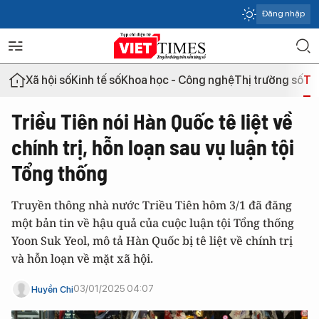
Đăng nhập
Xã hội số
Kinh tế số
Khoa học - Công nghệ
Thị trường số
Th
Triều Tiên nói Hàn Quốc tê liệt về
chính trị, hỗn loạn sau vụ luận tội
Tổng thống
Truyền thông nhà nước Triều Tiên hôm 3/1 đã đăng
một bản tin về hậu quả của cuộc luận tội Tổng thống
Yoon Suk Yeol, mô tả Hàn Quốc bị tê liệt về chính trị
và hỗn loạn về mặt xã hội.
03/01/2025 04:07
Huyền Chi