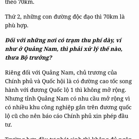
theo 70km.
Thứ 2, những con đường độc đạo thì 70km là
phù hợp.
Đối với những nơi có trạm thu phí dày, ví
như ở Quảng Nam, thì phải xử lý thế nào,
thưa Bộ trưởng?
Riêng đối với Quảng Nam, chủ trương của
Chính phủ và Quốc hội là có đường cao tốc song
hành với đương Quốc lộ 1 thì không mở rộng.
Nhưng tỉnh Quảng Nam có nhu cầu mở rộng vì
có nhiều khu công nghiệp gắn trên đương quốc
lộ cũ cho nên báo cáo Chính phủ xin phép đầu
tư.