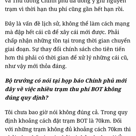
và Thủ tướng Chính phủ đã đồng ý giữ nguyên
trạm vì thời hạn thu phí cũng gần hết hạn rồi.
Đây là vấn đề lịch sử, không thể làm cách mạng
mà đập hết cái cũ để xây cái mới được. Phải
chấp nhận những tồn tại trong thời gian chuyển
giai đoạn. Sự thay đổi chính sách cho tiên tiến
hơn thì phải có thời gian để xử lý những cái cũ,
như vậy mới thỏa đáng.
Bộ trưởng có nói tại họp báo Chính phủ mới
đây về việc nhiều trạm thu phí BOT không
đúng quy định?
Tôi chưa bao giờ nói không đúng cả. Trong quy
định khoảng cách đặt trạm BOT là 70km. Đối
với những trạm không đủ khoảng cách 70km thì