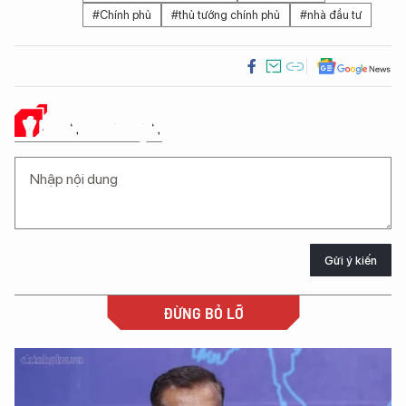
#Chính phủ
#thủ tướng chính phủ
#nhà đầu tư
Ý KIẾN CỦA BẠN
Gửi ý kiến
ĐỪNG BỎ LỠ