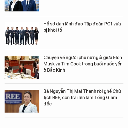
Hồ sơ dàn lãnh đạo Tập đoàn PC1 vừa
bị khởi tố
Chuyện về người phụ nữ ngồi giữa Elon
Musk và Tim Cook trong buổi quốc yến
ở Bắc Kinh
Bà Nguyễn Thị Mai Thanh rời ghế Chủ
tịch REE, con trai lên làm Tổng Giám
đốc