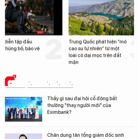
Trung Quốc phát hiện “mỏ
Loạt dự án bất động 
cao su tự nhiên” từ một
Đà Nẵng sắp bị kiểm t
loài cỏ dại mọc trên đất
mặn
CHUYỆN DOANH NHÂN
Thấy gì sau đại hội cổ đông bất
thường "thay người mới" của
Eximbank?
Chân dung tân tổng giám đốc sinh