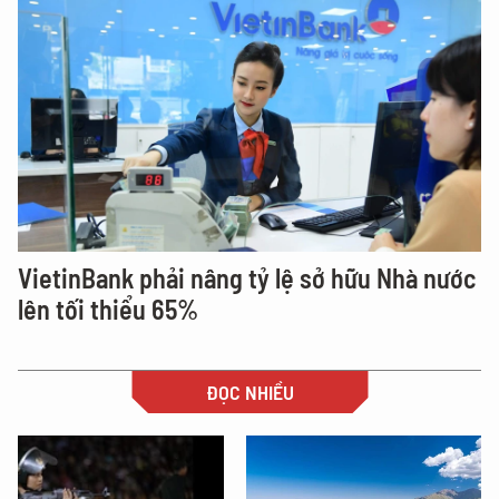
VietinBank phải nâng tỷ lệ sở hữu Nhà nước
lên tối thiểu 65%
ĐỌC NHIỀU