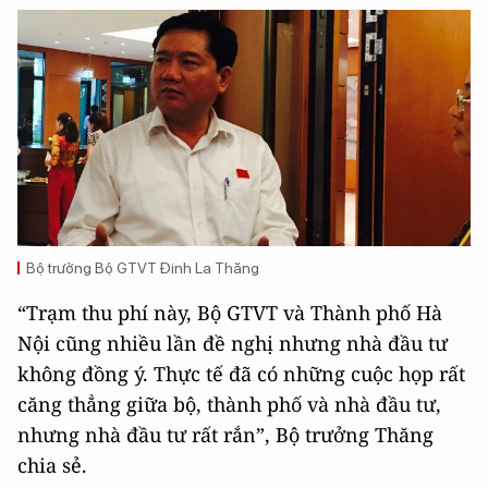
Bộ trưởng Bộ GTVT Đinh La Thăng
“Trạm thu phí này, Bộ GTVT và Thành phố Hà
Nội cũng nhiều lần đề nghị nhưng nhà đầu tư
không đồng ý. Thực tế đã có những cuộc họp rất
căng thẳng giữa bộ, thành phố và nhà đầu tư,
nhưng nhà đầu tư rất rắn”, Bộ trưởng Thăng
chia sẻ.