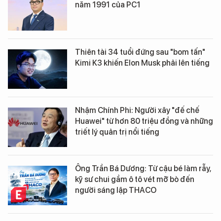
năm 1991 của PC1
Thiên tài 34 tuổi đứng sau "bom tấn"
Kimi K3 khiến Elon Musk phải lên tiếng
Nhậm Chính Phi: Người xây "đế chế
Huawei" từ hơn 80 triệu đồng và những
triết lý quản trị nổi tiếng
Ông Trần Bá Dương: Từ cậu bé làm rẫy,
kỹ sư chui gầm ô tô vét mỡ bò đến
người sáng lập THACO