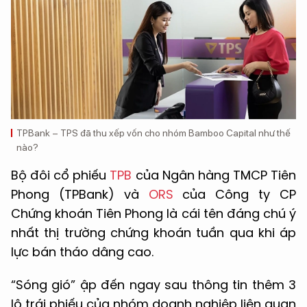
TPBank – TPS đã thu xếp vốn cho nhóm Bamboo Capital như thế
nào?
Bộ đôi cổ phiếu
TPB
của Ngân hàng TMCP Tiên
Phong (TPBank) và
ORS
của Công ty CP
Chứng khoán Tiên Phong là cái tên đáng chú ý
nhất thị trường chứng khoán tuần qua khi áp
lực bán tháo dâng cao.
“Sóng gió” ập đến ngay sau thông tin thêm 3
lô trái phiếu của nhóm doanh nghiệp liên quan