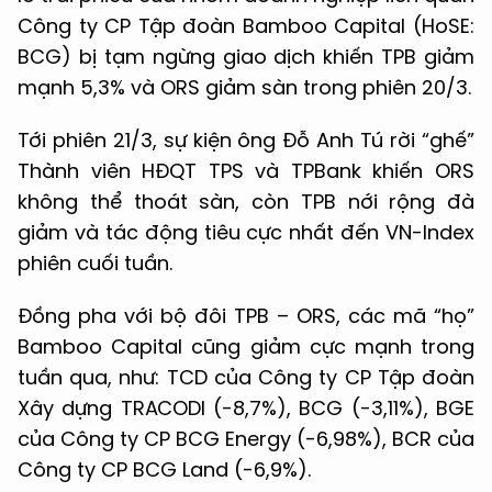
Công ty CP Tập đoàn Bamboo Capital (HoSE:
BCG) bị tạm ngừng giao dịch khiến TPB giảm
mạnh 5,3% và ORS giảm sàn trong phiên 20/3.
Tới phiên 21/3, sự kiện ông Đỗ Anh Tú rời “ghế”
Thành viên HĐQT TPS và TPBank khiến ORS
không thể thoát sàn, còn TPB nới rộng đà
giảm và tác động tiêu cực nhất đến VN-Index
phiên cuối tuần.
Đồng pha với bộ đôi TPB – ORS, các mã “họ”
Bamboo Capital cũng giảm cực mạnh trong
tuần qua, như: TCD của Công ty CP Tập đoàn
Xây dựng TRACODI (-8,7%), BCG (-3,11%), BGE
của Công ty CP BCG Energy (-6,98%), BCR của
Công ty CP BCG Land (-6,9%).