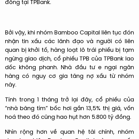
đồng tại TPBank.
Bởi vậy, khi nhóm Bamboo Capital liên tục đón
nhận tin xấu các lãnh đạo và người có liên
quan bị khởi tố, hàng loạt lô trái phiếu bị tạm
ngừng giao dịch, cổ phiếu TPB của TPBank lao
dốc không phanh. Nhà đầu tư e ngại ngân
hàng có nguy cơ gia tăng nợ xấu từ nhóm
này.
Tính trong 1 tháng trở lại đây, cổ phiếu của
“nhà băng tím” bốc hơi gần 13,5% thị giá, vốn
hoá theo đó cũng hao hụt hơn 5.800 tỷ đồng.
Nhìn rộng hơn về quan hệ tài chính, nhóm