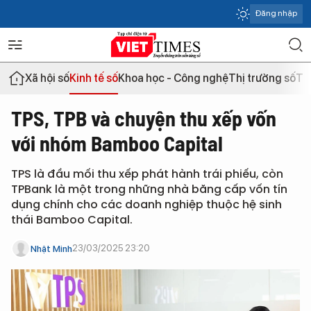
Đăng nhập
Xã hội số
Kinh tế số
Khoa học - Công nghệ
Thị trường số
Th
TPS, TPB và chuyện thu xếp vốn
với nhóm Bamboo Capital
TPS là đầu mối thu xếp phát hành trái phiếu, còn
TPBank là một trong những nhà băng cấp vốn tín
dụng chính cho các doanh nghiệp thuộc hệ sinh
thái Bamboo Capital.
23/03/2025 23:20
Nhật Minh