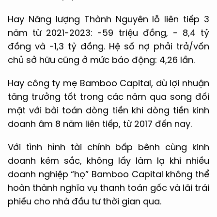
Hay Năng lượng Thành Nguyên lỗ liên tiếp 3
năm từ 2021-2023: -59 triệu đồng, - 8,4 tỷ
đồng và -1,3 tỷ đồng. Hệ số nợ phải trả/vốn
chủ sở hữu cũng ở mức báo động: 4,26 lần.
Hay công ty mẹ Bamboo Capital, dù lợi nhuận
tăng trưởng tốt trong các năm qua song đối
mặt với bài toán dòng tiền khi dòng tiền kinh
doanh âm 8 năm liên tiếp, từ 2017 đến nay.
Với tình hình tài chính bấp bênh cùng kinh
doanh kém sắc, không lấy làm lạ khi nhiều
doanh nghiệp “họ” Bamboo Capital không thể
hoàn thành nghĩa vụ thanh toán gốc và lãi trái
phiếu cho nhà đầu tư thời gian qua.