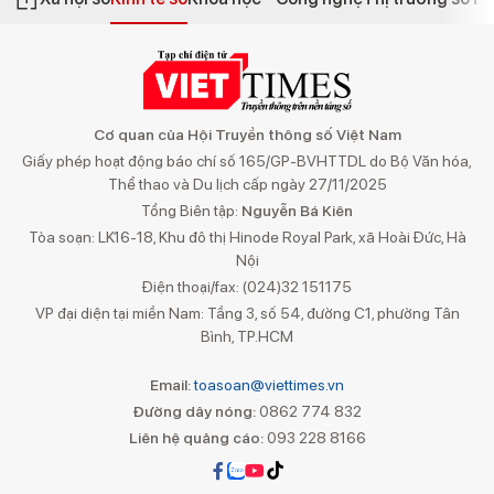
Cơ quan của Hội Truyền thông số Việt Nam
Giấy phép hoạt động báo chí số 165/GP-BVHTTDL do Bộ Văn hóa,
Thể thao và Du lịch cấp ngày 27/11/2025
Tổng Biên tập:
Nguyễn Bá Kiên
Tòa soạn: LK16-18, Khu đô thị Hinode Royal Park, xã Hoài Đức, Hà
Nội
Điện thoại/fax: (024)32 151175
VP đại diện tại miền Nam: Tầng 3, số 54, đường C1, phường Tân
Bình, TP.HCM
Email:
toasoan@viettimes.vn
Đường dây nóng:
0862 774 832
Liên hệ quảng cáo:
093 228 8166