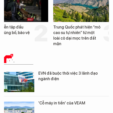
Trung Quốc phát hiện “mỏ
Loạt dự án bất động 
cao su tự nhiên” từ một
Đà Nẵng sắp bị kiểm t
loài cỏ dại mọc trên đất
mặn
KINH TẾ SỐ
EVN đã buộc thôi việc 3 lãnh đạo
ngành điện
'Cỗ máy in tiền' của VEAM