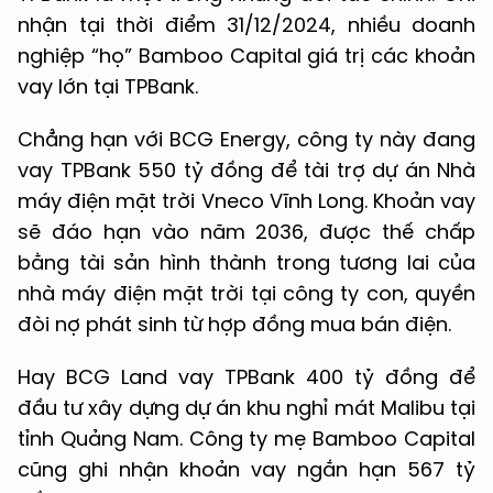
nhận tại thời điểm 31/12/2024, nhiều doanh
nghiệp “họ” Bamboo Capital giá trị các khoản
vay lớn tại TPBank.
Chẳng hạn với BCG Energy, công ty này đang
vay TPBank 550 tỷ đồng để tài trợ dự án Nhà
máy điện mặt trời Vneco Vĩnh Long. Khoản vay
sẽ đáo hạn vào năm 2036, được thế chấp
bằng tài sản hình thành trong tương lai của
nhà máy điện mặt trời tại công ty con, quyền
đòi nợ phát sinh từ hợp đồng mua bán điện.
Hay BCG Land vay TPBank 400 tỷ đồng để
đầu tư xây dựng dự án khu nghỉ mát Malibu tại
tỉnh Quảng Nam. Công ty mẹ Bamboo Capital
cũng ghi nhận khoản vay ngắn hạn 567 tỷ