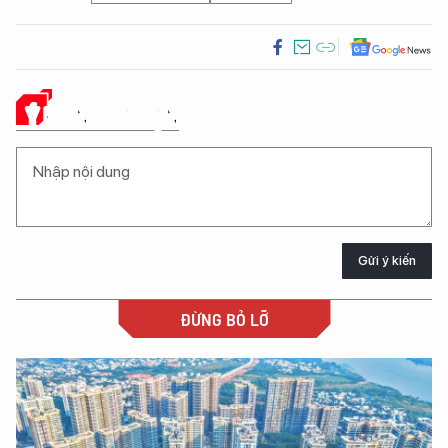
Ý KIẾN CỦA BẠN
Gửi ý kiến
ĐỪNG BỎ LỠ