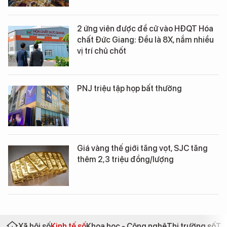
2 ứng viên được đề cử vào HĐQT Hóa
chất Đức Giang: Đều là 8X, nắm nhiều
vị trí chủ chốt
PNJ triệu tập họp bất thường
Giá vàng thế giới tăng vọt, SJC tăng
thêm 2,3 triệu đồng/lượng
Xã hội số
Kinh tế số
Khoa học - Công nghệ
Thị trường số
Th