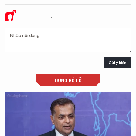
Ý KIẾN CỦA BẠN
Gửi ý kiến
ĐỪNG BỎ LỠ