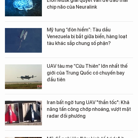
Elon Musk giải quyết vấn đề đào thải
chip não của Neuralink
Mỹ tung “đòn hiểm”: Tàu dầu
Venezuela bị bắt giữa biển, hàng loạt
tàu khác sắp chung số phận?
UAV tàu mẹ “Cửu Thiên” lớn nhất thế
giới của Trung Quốc có chuyến bay
đầu tiên
Iran bất ngờ tung UAV "thần tốc": Khả
năng tấn công chớp nhoáng, vượt mặt
radar đối phương