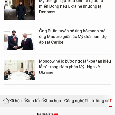
Mỹ đề nghị lập "khu kinh tế tự do" ở
miền Đông nếu Ukraine nhượng lại
Donbass
Ông Putin tuyên bố ủng hộ mạnh mẽ
ông Maduro giữa lúc Mỹ đưa hạm đội
áp sát Caribe
Moscow hé lộ bước ngoặt "xóa tan hiểu
lầm" trong đàm phán Mỹ–Nga về
Ukraine
Xã hội số
Kinh tế số
Khoa học - Công nghệ
Thị trường số
Th