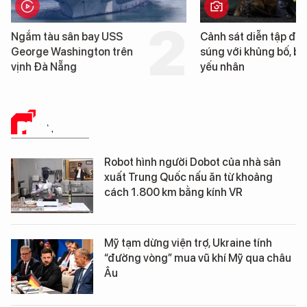
Cảnh sát diễn tập đấu
Cận cảnh chiến hạm 
súng với khủng bố, bảo vệ
tống tàu sân bay USS
yếu nhân
George Washington 
Đà Nẵng
PHÂN TÍCH
Robot hình người Dobot của nhà sản
xuất Trung Quốc nấu ăn từ khoảng
cách 1.800 km bằng kính VR
Mỹ tạm dừng viện trợ, Ukraine tính
“đường vòng” mua vũ khí Mỹ qua châu
Âu