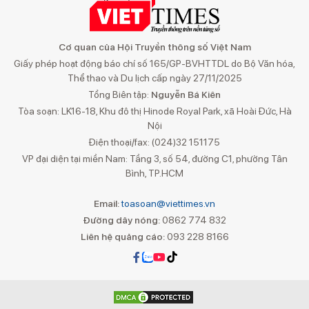
Cơ quan của Hội Truyền thông số Việt Nam
Giấy phép hoạt động báo chí số 165/GP-BVHTTDL do Bộ Văn hóa,
Thể thao và Du lịch cấp ngày 27/11/2025
Tổng Biên tập:
Nguyễn Bá Kiên
Tòa soạn: LK16-18, Khu đô thị Hinode Royal Park, xã Hoài Đức, Hà
Nội
Điện thoại/fax: (024)32 151175
VP đại diện tại miền Nam: Tầng 3, số 54, đường C1, phường Tân
Bình, TP.HCM
Email:
toasoan@viettimes.vn
Đường dây nóng:
0862 774 832
Liên hệ quảng cáo:
093 228 8166