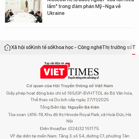
lầm" trong đàm phán Mỹ–Nga về
Ukraine
Xã hội số
Kinh tế số
Khoa học - Công nghệ
Thị trường số
Th
Cơ quan của Hội Truyền thông số Việt Nam
Giấy phép hoạt động báo chí số 165/GP-BVHTTDL do Bộ Văn hóa,
Thể thao và Du lịch cấp ngày 27/11/2025
Tổng Biên tập:
Nguyễn Bá Kiên
Tòa soạn: LK16-18, Khu đô thị Hinode Royal Park, xã Hoài Đức, Hà
Nội
Điện thoại/fax: (024)32 151175
VP đại diện tại miền Nam: Tầng 3, số 54, đường C1, phường Tân