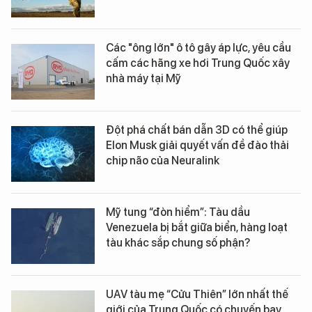
Các "ông lớn" ô tô gây áp lực, yêu cầu
cấm các hãng xe hơi Trung Quốc xây
nhà máy tại Mỹ
Đột phá chất bán dẫn 3D có thể giúp
Elon Musk giải quyết vấn đề đào thải
chip não của Neuralink
Mỹ tung “đòn hiểm”: Tàu dầu
Venezuela bị bắt giữa biển, hàng loạt
tàu khác sắp chung số phận?
UAV tàu mẹ “Cửu Thiên” lớn nhất thế
giới của Trung Quốc có chuyến bay