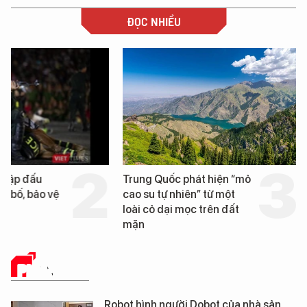
ĐỌC NHIỀU
Trung Quốc phát hiện “mỏ
Loạt dự án bất động 
cao su tự nhiên” từ một
Đà Nẵng sắp bị kiểm t
loài cỏ dại mọc trên đất
mặn
PHÂN TÍCH
Robot hình người Dobot của nhà sản