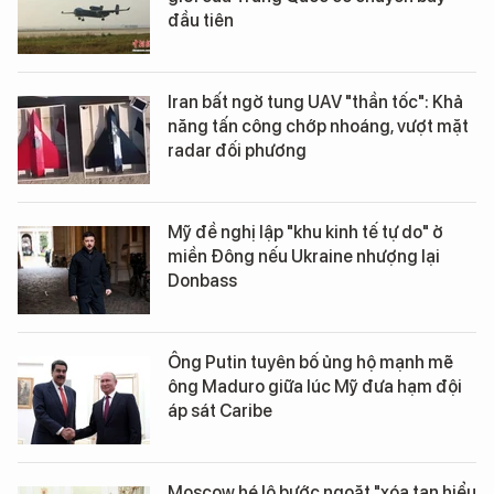
đầu tiên
Iran bất ngờ tung UAV "thần tốc": Khả
năng tấn công chớp nhoáng, vượt mặt
radar đối phương
Mỹ đề nghị lập "khu kinh tế tự do" ở
miền Đông nếu Ukraine nhượng lại
Donbass
Ông Putin tuyên bố ủng hộ mạnh mẽ
ông Maduro giữa lúc Mỹ đưa hạm đội
áp sát Caribe
Moscow hé lộ bước ngoặt "xóa tan hiểu