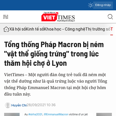
Đăng nhập
Xã hội số
Kinh tế số
Khoa học - Công nghệ
Thị trường số
Th
Tổng thống Pháp Macron bị ném
"vật thể giống trứng" trong lúc
thăm hội chợ ở Lyon
VietTimes – Một người đàn ông trẻ tuổi đã ném một
vật thể dường như là quả trứng luộc vào người Tổng
thống Pháp Emmanuel Macron tại một hội chợ hôm
đầu tuần này.
28/09/2021 10:36
Huyền Chi