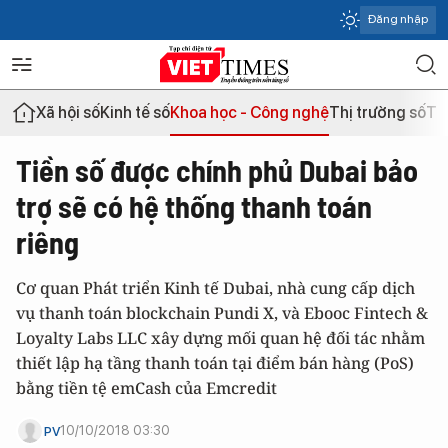
Đăng nhập
Xã hội số
Kinh tế số
Khoa học - Công nghệ
Thị trường số
Th
Tiền số được chính phủ Dubai bảo
trợ sẽ có hệ thống thanh toán
riêng
Cơ quan Phát triển Kinh tế Dubai, nhà cung cấp dịch
vụ thanh toán blockchain Pundi X, và Ebooc Fintech &
Loyalty Labs LLC xây dựng mối quan hệ đối tác nhằm
thiết lập hạ tầng thanh toán tại điểm bán hàng (PoS)
bằng tiền tệ emCash của Emcredit
10/10/2018 03:30
PV