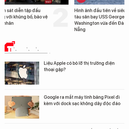
Hình ảnh đầu tiên về siêu
Cận cảnh chiến hạm 
tàu sân bay USS George
tống tàu sân bay USS
Washington vừa đến Đà
George Washington 
Nẵng
Đà Nẵng
TIN CÔNG NGHỆ
Liệu Apple có bỏ lỡ thị trường điện
thoại gập?
Google ra mắt máy tính bảng Pixel đi
kèm với dock sạc không dây độc đáo