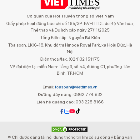
Cơ quan của Hội Truyền thông số Việt Nam
Giấy phép hoạt động báo chí số 165/GP-BVHTTDL do Bộ Văn hóa,
Thể thao và Du lịch cấp ngày 27/11/2025
Tổng Biên tập:
Nguyễn Bá Kiên
Tòa soạn: LK16-18, Khu đô thị Hinode Royal Park, xã Hoài Đức, Hà
Nội
Điện thoại/fax: (024)32 151175
VP đại diện tại miền Nam: Tầng 3, số 54, đường C1, phường Tân
Bình, TP.HCM
Email:
toasoan@viettimes.vn
Đường dây nóng:
0862 774 832
Liên hệ quảng cáo:
093 228 8166
® Chỉ được đăng tải nội dung thông tin khi có sự đồng ý bằng văn