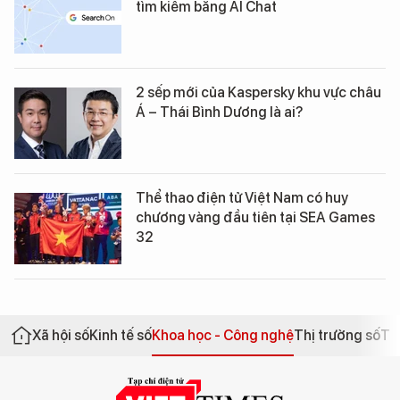
tìm kiếm bằng AI Chat
2 sếp mới của Kaspersky khu vực châu
Á – Thái Bình Dương là ai?
Thể thao điện tử Việt Nam có huy
chương vàng đầu tiên tại SEA Games
32
Xã hội số
Kinh tế số
Khoa học - Công nghệ
Thị trường số
Th