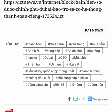
https://ictnews.vn/internet/blockchain/tien-so-
duoc-chinh-phu-dubai-bao-tro-se-co-he-thong-
thanh-toan-rieng-173524.ict
ICTNews
TỪ KHÓA:
#thanh toán
#Vũ Thanh
#của hàng
#mua sắm
#Cho biết
#cung cấp
#Chính phủ
#hạ tầng
#hacker
#Dubai
#CEO
#Một phần
#Thể Thanh
#Dirham
#Ngày 9
#tiểu vương quốc ả rập thống nhất
#năm tài chính
#thiết bị đầu cuối
#nhà cung cấp dịch vụ
#đồng sáng lập
#tiền tệ
#lỗ hổng
#dòng tiền