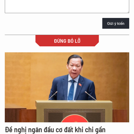
Gửi ý kiến
ĐỪNG BỎ LỠ
Đề nghị ngăn đầu cơ đất khi chi gần