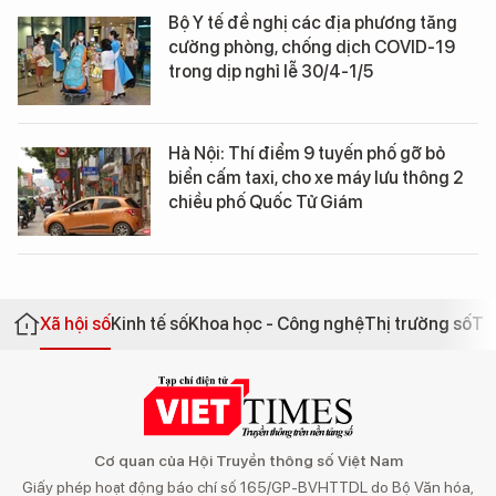
Bộ Y tế đề nghị các địa phương tăng
cường phòng, chống dịch COVID-19
trong dịp nghỉ lễ 30/4-1/5
Hà Nội: Thí điểm 9 tuyến phố gỡ bỏ
biển cấm taxi, cho xe máy lưu thông 2
chiều phố Quốc Tử Giám
Xã hội số
Kinh tế số
Khoa học - Công nghệ
Thị trường số
Th
Cơ quan của Hội Truyền thông số Việt Nam
Giấy phép hoạt động báo chí số 165/GP-BVHTTDL do Bộ Văn hóa,