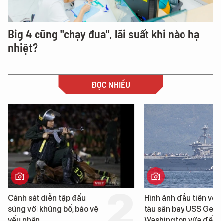
Big 4 cũng "chạy đua", lãi suất khi nào hạ
nhiệt?
ĐỌC NHIỀU
Cảnh sát diễn tập đấu
Hình ảnh đầu tiên về 
súng với khủng bố, bảo vệ
tàu sân bay USS Geo
yếu nhân
Washington vừa đến 