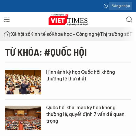
Đăng nhập
Xã hội số
Kinh tế số
Khoa học - Công nghệ
Thị trường số
Th
TỪ KHÓA: #QUỐC HỘI
Hình ảnh kỳ họp Quốc hội không
thường lệ thứ nhất
Quốc hội khai mạc kỳ họp không
thường lệ, quyết định 7 vấn đề quan
trọng