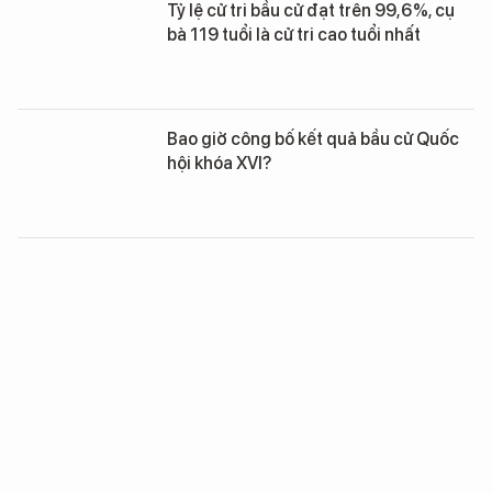
Tỷ lệ cử tri bầu cử đạt trên 99,6%, cụ
bà 119 tuổi là cử tri cao tuổi nhất
Bao giờ công bố kết quả bầu cử Quốc
hội khóa XVI?
Bầu cử đại biểu Quốc hội và HĐND
các cấp: Nhiều địa phương có 100% cử
tri đi bầu
Chủ tịch Quốc hội: TP.HCM còn nhiều
nút thắt, cần bứt phá để tăng trưởng
bền vững