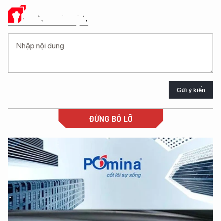
Ý KIẾN CỦA BẠN
Gửi ý kiến
ĐỪNG BỎ LỠ