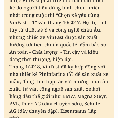
được VinFast phát triển từ hai mẫu thiết
kế do người tiêu dùng bình chọn nhiều
nhất trong cuộc thi “Chọn xế yêu cùng
VinFast - 1” vào tháng 10/2017. Hội tụ tinh
túy từ thiết kế Ý và công nghệ châu Âu,
những chiếc xe VinFast được sản xuất
hướng tới tiêu chuẩn quốc tế, đảm bảo sự
An toàn - Chất lượng - Tin cậy và kiểu
dáng thời thượng, hiện đại.
Tháng 1/2018, VinFast đã ký hợp đồng với
nhà thiết kế Pininfarina (Ý) để sản xuất xe
mẫu, đồng thời hợp tác với những nhà sản
xuất, tư vấn công nghệ sản xuất xe hơi
hàng đầu thế giới như BMW, Magna Steyr,
AVL, Durr AG (dây chuyền sơn), Schuler
AG (dây chuyền dập), Eisenmann (lắp