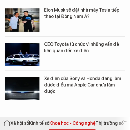
Elon Musk sẽ đặt nhà máy Tesla tiếp
theo tại Đông Nam Á?
CEO Toyota từ chức vì những vấn đề
liên quan đến xe điện
Xe điện của Sony và Honda đang làm
được điều mà Apple Car chưa làm
được
Xã hội số
Kinh tế số
Khoa học - Công nghệ
Thị trường số
Th