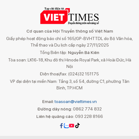
Cơ quan của Hội Truyền thông số Việt Nam
Giấy phép hoạt động báo chí số 165/GP-BVHTTDL do Bộ Văn hóa,
Thể thao và Du lịch cấp ngày 27/11/2025
Tổng Biên tập:
Nguyễn Bá Kiên
Tòa soạn: LK16-18, Khu đô thị Hinode Royal Park, xã Hoài Đức, Hà
Nội
Điện thoại/fax: (024)32 151175
VP đại diện tại miền Nam: Tầng 3, số 54, đường C1, phường Tân
Bình, TP.HCM
Email:
toasoan@viettimes.vn
Đường dây nóng:
0862 774 832
Liên hệ quảng cáo:
093 228 8166