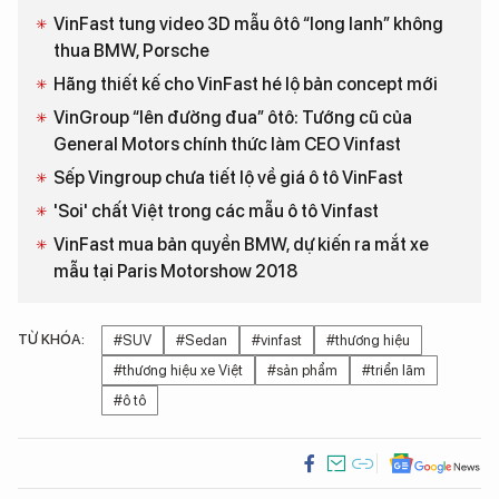
VinFast tung video 3D mẫu ôtô “long lanh” không
thua BMW, Porsche
Hãng thiết kế cho VinFast hé lộ bản concept mới
VinGroup “lên đường đua” ôtô: Tướng cũ của
General Motors chính thức làm CEO Vinfast
Sếp Vingroup chưa tiết lộ về giá ô tô VinFast
'Soi' chất Việt trong các mẫu ô tô Vinfast
VinFast mua bản quyền BMW, dự kiến ra mắt xe
mẫu tại Paris Motorshow 2018
TỪ KHÓA:
#SUV
#Sedan
#vinfast
#thương hiệu
#thương hiệu xe Việt
#sản phẩm
#triển lãm
#ô tô