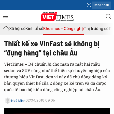
Đăng nhập
Xã hội số
Kinh tế số
Khoa học - Công nghệ
Thị trường số
Th
Thiết kế xe VinFast sẽ không bị
“đụng hàng” tại châu Âu
VietTimes -- Để chuẩn bị cho màn ra mắt hai mẫu
sedan và SUV cũng như thể hiện sự chuyên nghiệp của
thương hiệu VinFast, đơn vị này đã chủ động đăng ký
bản quyền thiết kế của 2 dòng xe kể trên và đã được
quốc tế bảo hộ kiểu dáng công nghiệp tại châu Âu.
02/04/2018 09:05
Ngô Minh