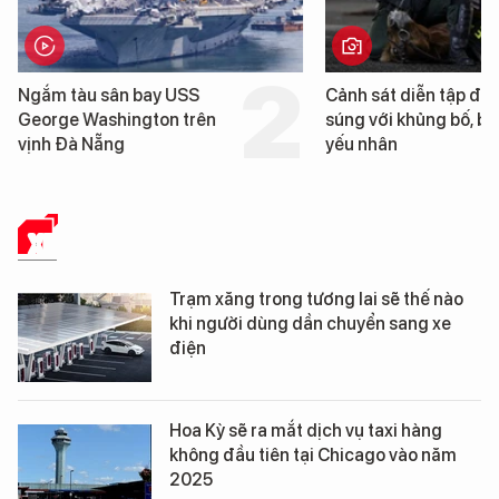
Cảnh sát diễn tập đấu
Cận cảnh chiến
súng với khủng bố, bảo vệ
tống tàu sân ba
yếu nhân
George Washin
Đà Nẵng
XE
Trạm xăng trong tương lai sẽ thế nào
khi người dùng dần chuyển sang xe
điện
Hoa Kỳ sẽ ra mắt dịch vụ taxi hàng
không đầu tiên tại Chicago vào năm
2025