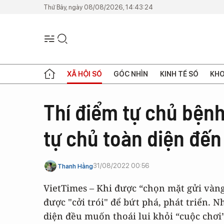
Thứ Bảy, ngày 08/08/2026, 14:43:24
XÃ HỘI SỐ
GÓC NHÌN
KINH TẾ SỐ
KHO
Thí điểm tự chủ bệnh 
tự chủ toàn diện đến "
31/08/2022 00:56
Thanh Hằng
VietTimes – Khi được “chọn mặt gửi vàng
được "cởi trói" để bứt phá, phát triển. N
diện đều muốn thoái lui khỏi “cuộc chơi”