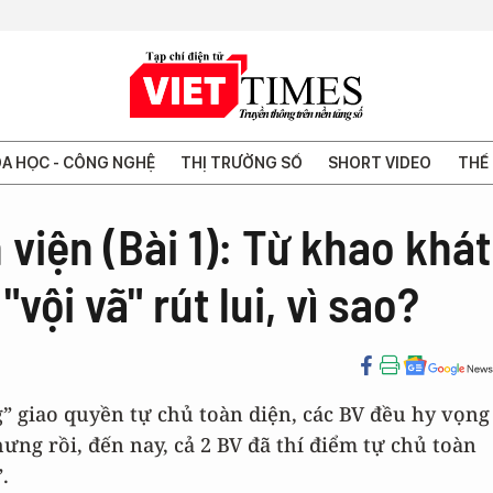
A HỌC - CÔNG NGHỆ
THỊ TRƯỜNG SỐ
SHORT VIDEO
THẾ 
viện (Bài 1): Từ khao khát
vội vã" rút lui, vì sao?
” giao quyền tự chủ toàn diện, các BV đều hy vọng
hưng rồi, đến nay, cả 2 BV đã thí điểm tự chủ toàn
.