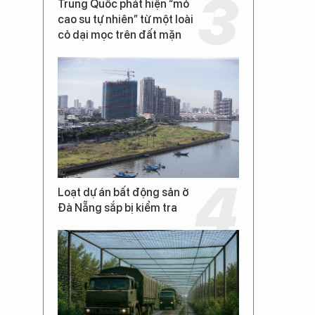
Trung Quốc phát hiện “mỏ
cao su tự nhiên” từ một loài
cỏ dại mọc trên đất mặn
c
Loạt dự án bất động sản ở
Đà Nẵng sắp bị kiểm tra