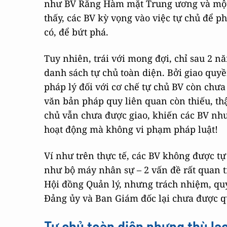
như BV Răng Hàm mặt Trung ương và một 
thấy, các BV kỳ vọng vào việc tự chủ để p
có, để bứt phá.
Tuy nhiên, trái với mong đợi, chỉ sau 2 n
danh sách tự chủ toàn diện. Bởi giao quy
pháp lý đối với cơ chế tự chủ BV còn chưa
văn bản pháp quy liên quan còn thiếu, thậ
chủ vẫn chưa được giao, khiến các BV như 
hoạt động mà không vi phạm pháp luật!
Ví như trên thực tế, các BV không được t
như bộ máy nhân sự – 2 vấn đề rất quan t
Hội đồng Quản lý, nhưng trách nhiệm, qu
Đảng ủy và Ban Giám đốc lại chưa được q
Tự chủ toàn diện nhưng thù lao