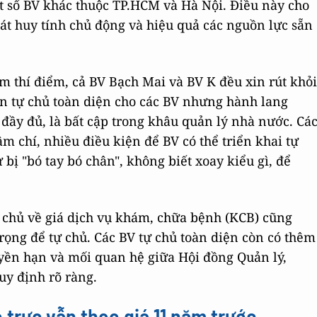
số BV khác thuộc TP.HCM và Hà Nội. Điều này cho
hát huy tính chủ động và hiệu quả các nguồn lực sẵn
ăm thí điểm, cả BV Bạch Mai và BV K đều xin rút khỏi
ền tự chủ toàn diện cho các BV nhưng hành lang
 đầy đủ, là bất cập trong khâu quản lý nhà nước. Cá
m chí, nhiều điều kiện để BV có thể triển khai tự
bị "bó tay bó chân", không biết xoay kiểu gì, để
ự chủ về giá dịch vụ khám, chữa bệnh (KCB) cũng
rọng để tự chủ. Các BV tự chủ toàn diện còn có thêm
yền hạn và mối quan hệ giữa Hội đồng Quản lý,
uy định rõ ràng.
 trực vẫn theo giá 11 năm trước