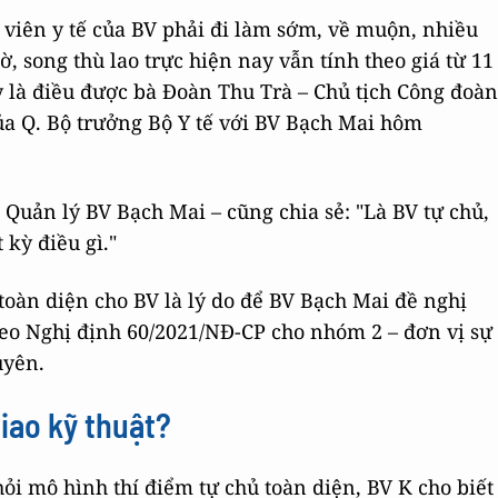
 viên y tế của BV phải đi làm sớm, về muộn, nhiều
iờ, song thù lao trực hiện nay vẫn tính theo giá từ 11
 là điều được bà Đoàn Thu Trà – Chủ tịch Công đoàn
của Q. Bộ trưởng Bộ Y tế với BV Bạch Mai hôm
uản lý BV Bạch Mai – cũng chia sẻ: "Là BV tự chủ,
kỳ điều gì."
toàn diện cho BV là lý do để BV Bạch Mai đề nghị
heo Nghị định 60/2021/NĐ-CP cho nhóm 2 – đơn vị sự
uyên.
giao kỹ thuật?
ỏi mô hình thí điểm tự chủ toàn diện, BV K cho biết