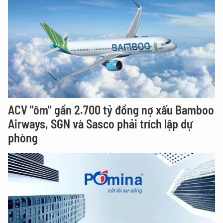
ACV "ôm" gần 2.700 tỷ đồng nợ xấu Bamboo
Airways, SGN và Sasco phải trích lập dự
phòng