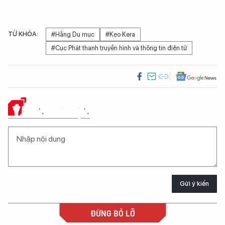
TỪ KHÓA:
#Hằng Du mục
#Kẹo Kera
#Cục Phát thanh truyền hình và thông tin điện tử
Ý KIẾN CỦA BẠN
Gửi ý kiến
ĐỪNG BỎ LỠ