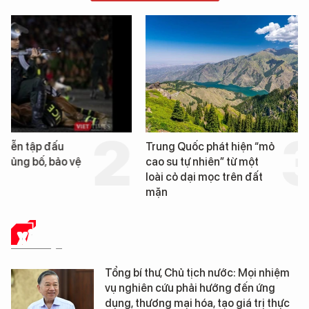
Trung Quốc phát hiện “mỏ
Loạt dự án bất động 
cao su tự nhiên” từ một
Đà Nẵng sắp bị kiểm t
loài cỏ dại mọc trên đất
mặn
XÃ HỘI
Tổng bí thư, Chủ tịch nước: Mọi nhiệm
vụ nghiên cứu phải hướng đến ứng
dụng, thương mại hóa, tạo giá trị thực