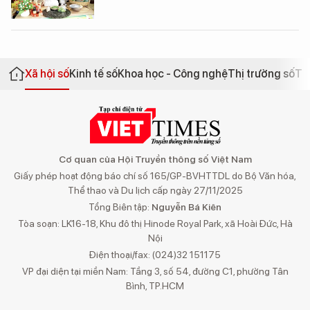
Xã hội số
Kinh tế số
Khoa học - Công nghệ
Thị trường số
Th
Cơ quan của Hội Truyền thông số Việt Nam
Giấy phép hoạt động báo chí số 165/GP-BVHTTDL do Bộ Văn hóa,
Thể thao và Du lịch cấp ngày 27/11/2025
Tổng Biên tập:
Nguyễn Bá Kiên
Tòa soạn: LK16-18, Khu đô thị Hinode Royal Park, xã Hoài Đức, Hà
Nội
Điện thoại/fax: (024)32 151175
VP đại diện tại miền Nam: Tầng 3, số 54, đường C1, phường Tân
Bình, TP.HCM