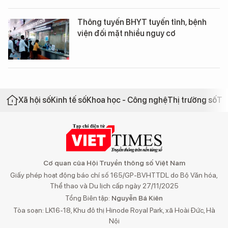
Thông tuyến BHYT tuyến tỉnh, bệnh
viện đối mặt nhiều nguy cơ
Xã hội số
Kinh tế số
Khoa học - Công nghệ
Thị trường số
Th
Cơ quan của Hội Truyền thông số Việt Nam
Giấy phép hoạt động báo chí số 165/GP-BVHTTDL do Bộ Văn hóa,
Thể thao và Du lịch cấp ngày 27/11/2025
Tổng Biên tập:
Nguyễn Bá Kiên
Tòa soạn: LK16-18, Khu đô thị Hinode Royal Park, xã Hoài Đức, Hà
Nội