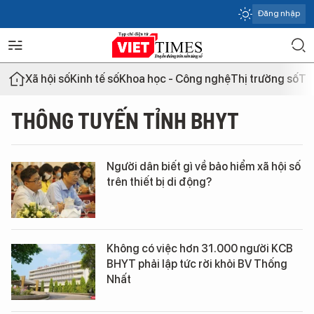
Đăng nhập
Xã hội số
Kinh tế số
Khoa học - Công nghệ
Thị trường số
Th
THÔNG TUYẾN TỈNH BHYT
Người dân biết gì về bảo hiểm xã hội số
trên thiết bị di động?
Không có việc hơn 31.000 người KCB
BHYT phải lập tức rời khỏi BV Thống
Nhất