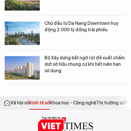
Chủ đầu tư Da Nang Downtown huy
động 2.000 tỷ đồng trái phiếu
Bộ Xây dựng bất ngờ rút đề xuất chấm
dứt sở hữu chung cư khi hết niên hạn
sử dụng
Xã hội số
Kinh tế số
Khoa học - Công nghệ
Thị trường số
Th