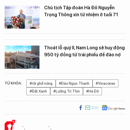
Chủ tịch Tập đoàn Hà Đô Nguyễn
Trọng Thông xin từ nhiệm ở tuổi 71
Thoát lỗ quý II, Nam Long sẽ huy động
950 tỷ đồng từ trái phiếu để đảo nợ
TỪ KHÓA:
#rời ghế nóng
#Đào Ngọc Thanh
#Vinaconex
#Đất Xanh
#Lướng Trí Thìn
#Hà Đô
Ý KIẾN CỦA BẠN