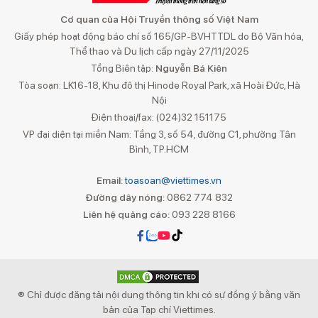
Cơ quan của Hội Truyền thông số Việt Nam
Giấy phép hoạt động báo chí số 165/GP-BVHTTDL do Bộ Văn hóa,
Thể thao và Du lịch cấp ngày 27/11/2025
Tổng Biên tập:
Nguyễn Bá Kiên
Tòa soạn: LK16-18, Khu đô thị Hinode Royal Park, xã Hoài Đức, Hà
Nội
Điện thoại/fax: (024)32 151175
VP đại diện tại miền Nam: Tầng 3, số 54, đường C1, phường Tân
Bình, TP.HCM
Email:
toasoan@viettimes.vn
Đường dây nóng:
0862 774 832
Liên hệ quảng cáo:
093 228 8166
® Chỉ được đăng tải nội dung thông tin khi có sự đồng ý bằng văn
bản của Tạp chí Viettimes.