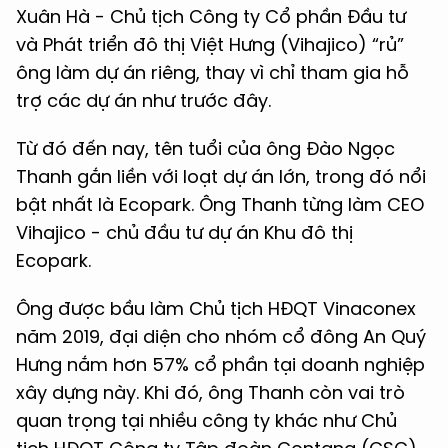
Xuân Hà - Chủ tịch Công ty Cổ phần Đầu tư
và Phát triển đô thị Việt Hưng (Vihajico) “rủ”
ông làm dự án riêng, thay vì chỉ tham gia hỗ
trợ các dự án như trước đây.
Từ đó đến nay, tên tuổi của ông Đào Ngọc
Thanh gắn liền với loạt dự án lớn, trong đó nổi
bật nhất là Ecopark. Ông Thanh từng làm CEO
Vihajico - chủ đầu tư dự án Khu đô thị
Ecopark.
Ông được bầu làm Chủ tịch HĐQT Vinaconex
năm 2019, đại diện cho nhóm cổ đông An Quý
Hưng nắm hơn 57% cổ phần tại doanh nghiệp
xây dựng này. Khi đó, ông Thanh còn vai trò
quan trọng tại nhiều công ty khác như Chủ