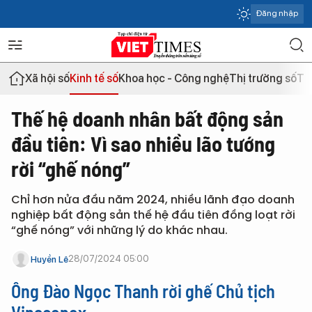
Đăng nhập
Xã hội số
Kinh tế số
Khoa học - Công nghệ
Thị trường số
Th
Thế hệ doanh nhân bất động sản
đầu tiên: Vì sao nhiều lão tướng
rời “ghế nóng”
Chỉ hơn nửa đầu năm 2024, nhiều lãnh đạo doanh
nghiệp bất động sản thế hệ đầu tiên đồng loạt rời
“ghế nóng” với những lý do khác nhau.
28/07/2024 05:00
Huyền Lê
Ông Đào Ngọc Thanh
rời ghế Chủ tịch