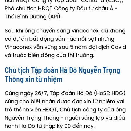
tịch HĐQT Công ty Tập đoàn Contana (CSC),
Phó chủ tịch HĐQT Công ty Đầu tư châu Á -
Thái Bình Dương (API).
Sau khi ông chuyển sang Vinaconex, dù không
có dự án bất động sản nào nổi bật nhưng
Vinaconex vẫn vững sau 5 năm đại dịch Covid
và trước biến động của thị trường.
Chủ tịch
Tập đoàn Hà Đô
Nguyễn Trọng
Thông
xin từ nhiệm
Cùng ngày 26/7, Tập đoàn Hà Đô (HoSE: HDG)
cũng cho biết nhận được đơn xin từ nhiệm vai
trò thành viên HĐQT, Chủ tịch công ty của ông
Nguyễn Trọng Thông - người sáng lập và điều
hành Hà Đô từ thập kỷ 90 đến nay.