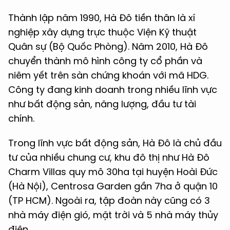
Thành lập năm 1990, Hà Đô tiền thân là xí
nghiệp xây dựng trực thuộc Viện Kỹ thuật
Quân sự (Bộ Quốc Phòng). Năm 2010, Hà Đô
chuyển thành mô hình công ty cổ phần và
niêm yết trên sàn chứng khoán với mã HDG.
Công ty đang kinh doanh trong nhiều lĩnh vực
như bất động sản, năng lượng, đầu tư tài
chính.
Trong lĩnh vực bất động sản, Hà Đô là chủ đầu
tư của nhiều chung cư, khu đô thị như Hà Đô
Charm Villas quy mô 30ha tại huyện Hoài Đức
(Hà Nội), Centrosa Garden gần 7ha ở quận 10
(TP HCM). Ngoài ra, tập đoàn này cũng có 3
nhà máy điện gió, mặt trời và 5 nhà máy thủy
điện.