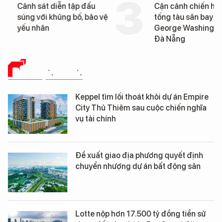
Cảnh sát diễn tập đấu
Cận cảnh chiến hạm 
súng với khủng bố, bảo vệ
tống tàu sân bay USS
yếu nhân
George Washington 
Đà Nẵng
BẤT ĐỘNG SẢN
Keppel tìm lối thoát khỏi dự án Empire
City Thủ Thiêm sau cuộc chiến nghĩa
vụ tài chính
Đề xuất giao địa phương quyết định
chuyển nhượng dự án bất động sản
Lotte nộp hơn 17.500 tỷ đồng tiền sử