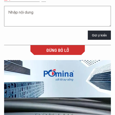
Gửi ý kiến
ĐỪNG BỎ LỠ