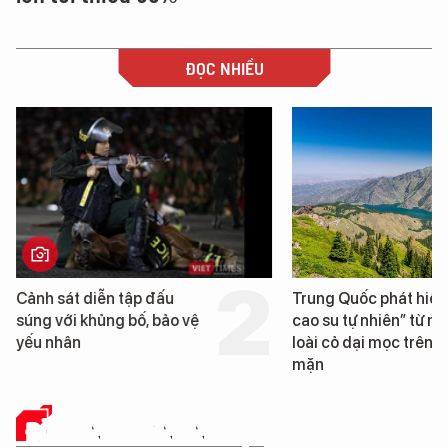
ĐỌC NHIỀU
Trung Quốc phát hiện “mỏ
Loạt dự án bất động
cao su tự nhiên” từ một
Đà Nẵng sắp bị kiểm 
loài cỏ dại mọc trên đất
mặn
ĐỜI SỐNG DOANH NGHIỆP