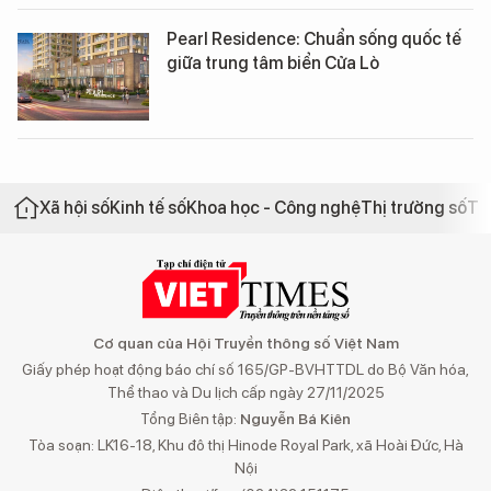
Pearl Residence: Chuẩn sống quốc tế
giữa trung tâm biển Cửa Lò
Xã hội số
Kinh tế số
Khoa học - Công nghệ
Thị trường số
Th
Cơ quan của Hội Truyền thông số Việt Nam
Giấy phép hoạt động báo chí số 165/GP-BVHTTDL do Bộ Văn hóa,
Thể thao và Du lịch cấp ngày 27/11/2025
Tổng Biên tập:
Nguyễn Bá Kiên
Tòa soạn: LK16-18, Khu đô thị Hinode Royal Park, xã Hoài Đức, Hà
Nội