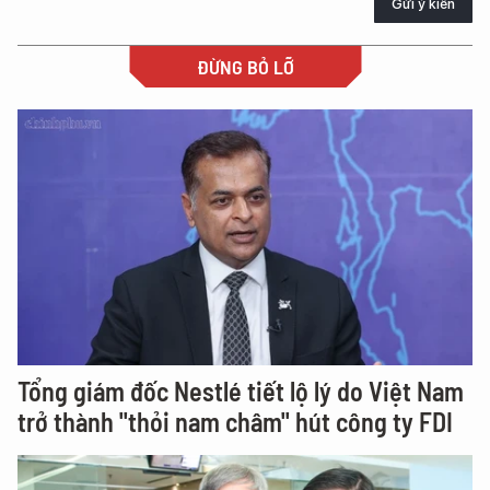
Gửi ý kiến
ĐỪNG BỎ LỠ
Tổng giám đốc Nestlé tiết lộ lý do Việt Nam
trở thành "thỏi nam châm" hút công ty FDI