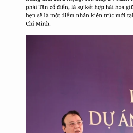
phái Tân cổ điển, là sự kết hợp hài hòa 
hẹn sẽ là một điểm nhấn kiến trúc mới tại
Chí Minh.