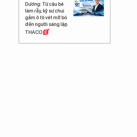
Dương: Từ cậu bé
làm rẫy, kỹ sư chui
gầm ô tô vét mỡ bò
đến người sáng lập
THACO