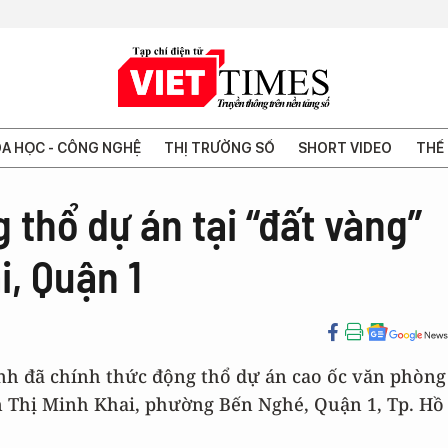
A HỌC - CÔNG NGHỆ
THỊ TRƯỜNG SỐ
SHORT VIDEO
THẾ 
thổ dự án tại “đất vàng”
, Quận 1
nh đã chính thức động thổ dự án cao ốc văn phòng
uyễn Thị Minh Khai, phường Bến Nghé, Quận 1, Tp. Hồ