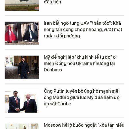
đầu tiên
Iran bất ngờ tung UAV "thần tốc": Khả
năng tấn công chớp nhoáng, vượt mặt
radar đối phương
Mỹ đề nghị lập "khu kinh tế tự do" ở
miền Đông nếu Ukraine nhượng lại
Donbass
Ông Putin tuyên bố ủng hộ mạnh mẽ
ông Maduro giữa lúc Mỹ đưa hạm đội
áp sát Caribe
Moscow hé lộ bước ngoặt "xóa tan hiểu