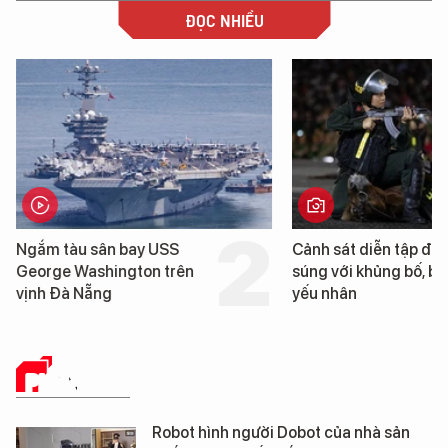
ĐỌC NHIỀU
sân bay USS
Cảnh sát diễn tập đấu
shington trên
súng với khủng bố, bảo vệ
ẵng
yếu nhân
PHÂN TÍCH
Robot hình người Dobot của nhà sản