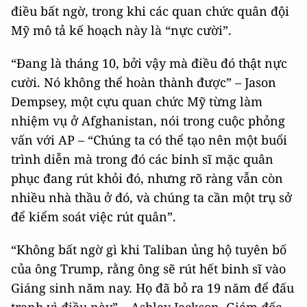
điều bất ngờ, trong khi các quan chức quân đội
Mỹ mô tả kế hoạch này là “nực cười”.
“Đang là tháng 10, bởi vậy mà điều đó thật nực
cười. Nó không thể hoàn thành được” – Jason
Dempsey, một cựu quan chức Mỹ từng làm
nhiệm vụ ở Afghanistan, nói trong cuộc phỏng
vấn với AP – “Chúng ta có thể tạo nên một buổi
trình diễn mà trong đó các binh sĩ mặc quân
phục đang rút khỏi đó, nhưng rõ ràng vẫn còn
nhiều nhà thầu ở đó, và chúng ta cần một trụ sở
để kiểm soát việc rút quân”.
“Không bất ngờ gì khi Taliban ủng hộ tuyên bố
của ông Trump, rằng ông sẽ rút hết binh sĩ vào
Giáng sinh năm nay. Họ đã bỏ ra 19 năm để đấu
tranh vì điều này” – Ashley Jackson, Giám đốc