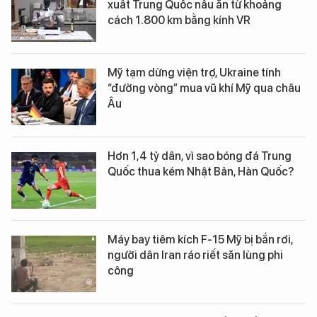
xuất Trung Quốc nấu ăn từ khoảng
cách 1.800 km bằng kính VR
Mỹ tạm dừng viện trợ, Ukraine tính
“đường vòng” mua vũ khí Mỹ qua châu
Âu
Hơn 1,4 tỷ dân, vì sao bóng đá Trung
Quốc thua kém Nhật Bản, Hàn Quốc?
Máy bay tiêm kích F-15 Mỹ bị bắn rơi,
người dân Iran ráo riết săn lùng phi
công