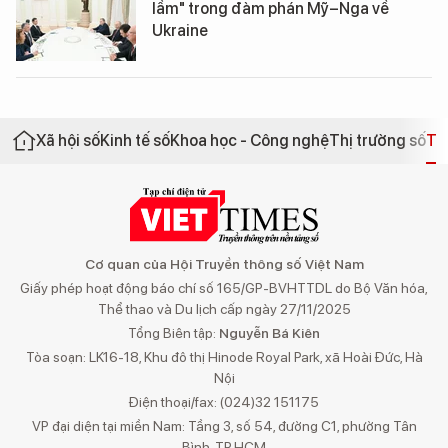
lầm" trong đàm phán Mỹ–Nga về
Ukraine
Xã hội số
Kinh tế số
Khoa học - Công nghệ
Thị trường số
Th
Cơ quan của Hội Truyền thông số Việt Nam
Giấy phép hoạt động báo chí số 165/GP-BVHTTDL do Bộ Văn hóa,
Thể thao và Du lịch cấp ngày 27/11/2025
Tổng Biên tập:
Nguyễn Bá Kiên
Tòa soạn: LK16-18, Khu đô thị Hinode Royal Park, xã Hoài Đức, Hà
Nội
Điện thoại/fax: (024)32 151175
VP đại diện tại miền Nam: Tầng 3, số 54, đường C1, phường Tân
Bình, TP.HCM