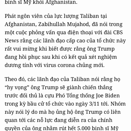
binh sĩ Mỹ khỏi Afghanistan.
Phát ngôn viên của lực lượng Taliban tại
Afghanistan, Zabihullah Mujahod, đã nói trong
một cuộc phỏng vấn qua điện thoại với đài CBS
News rằng các lãnh đạo cấp cao của tổ chức này
rất vui mừng khi biết được rằng ông Trump
đang hồi phục sau khi có kết quả xét nghiệm
dương tính với virus corona chủng mới.
Theo đó, các lãnh đạo của Taliban nói rằng họ
“hy vọng” ông Trump sẽ giành chiến thắng
trước đối thủ là cựu Phó Tổng thống Joe Biden
trong kỳ bầu cử tổ chức vào ngày 3/11 tới. Nhóm
này nói lý do mà họ ủng hộ ông Trump có liên
quan tới các nỗ lực đang diễn ra của chính
quyền của ông nhằm rút hết 5.000 binh sĩ Mỹ