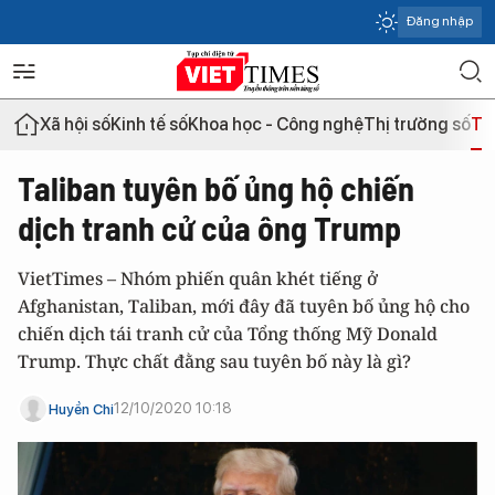
Đăng nhập
Xã hội số
Kinh tế số
Khoa học - Công nghệ
Thị trường số
Th
Taliban tuyên bố ủng hộ chiến
dịch tranh cử của ông Trump
VietTimes – Nhóm phiến quân khét tiếng ở
Afghanistan, Taliban, mới đây đã tuyên bố ủng hộ cho
chiến dịch tái tranh cử của Tổng thống Mỹ Donald
Trump. Thực chất đằng sau tuyên bố này là gì?
12/10/2020 10:18
Huyền Chi