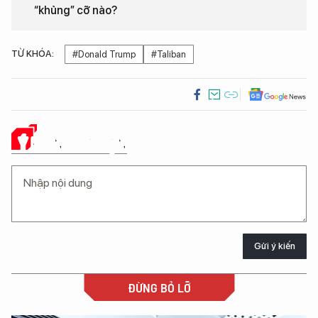
“khủng” cỡ nào?
TỪ KHÓA:
#Donald Trump
#Taliban
Ý KIẾN CỦA BẠN
Gửi ý kiến
ĐỪNG BỎ LỠ