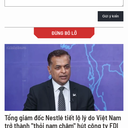
Gửi ý kiến
ĐỪNG BỎ LỠ
Tổng giám đốc Nestlé tiết lộ lý do Việt Nam
trở thành "thỏi nam châm" hút công ty FDI