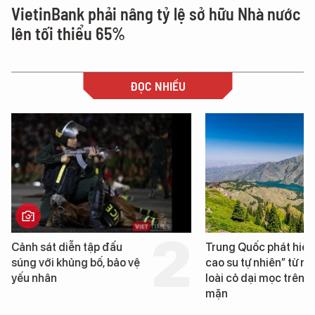
VietinBank phải nâng tỷ lệ sở hữu Nhà nước
lên tối thiểu 65%
ĐỌC NHIỀU
Trung Quốc phát hiện “mỏ
Loạt dự án bất động 
cao su tự nhiên” từ một
Đà Nẵng sắp bị kiểm t
loài cỏ dại mọc trên đất
mặn