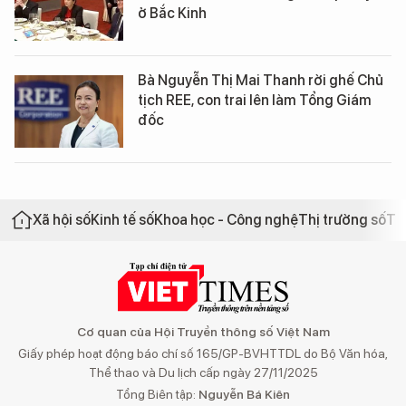
ở Bắc Kinh
Bà Nguyễn Thị Mai Thanh rời ghế Chủ
tịch REE, con trai lên làm Tổng Giám
đốc
Xã hội số
Kinh tế số
Khoa học - Công nghệ
Thị trường số
Th
Cơ quan của Hội Truyền thông số Việt Nam
Giấy phép hoạt động báo chí số 165/GP-BVHTTDL do Bộ Văn hóa,
Thể thao và Du lịch cấp ngày 27/11/2025
Tổng Biên tập:
Nguyễn Bá Kiên