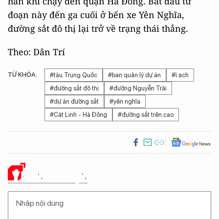
hẳn khi chạy đến quận Hà Đông. Bắt đầu từ
đoạn này đến ga cuối ở bến xe Yên Nghĩa,
đường sắt đô thị lại trở về trạng thái thẳng.
Theo: Dân Trí
TỪ KHÓA:
#tàu Trung Quốc
#ban quản lý dự án
#ì ạch
#đường sắt đô thị
#đường Nguyễn Trãi
#dự án đường sắt
#yên nghĩa
#Cát Linh - Hà Đông
#đường sắt trên cao
Ý KIẾN CỦA BẠN