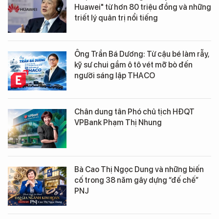
Huawei" từ hơn 80 triệu đồng và những
triết lý quản trị nổi tiếng
Ông Trần Bá Dương: Từ cậu bé làm rẫy,
kỹ sư chui gầm ô tô vét mỡ bò đến
người sáng lập THACO
Chân dung tân Phó chủ tịch HĐQT
VPBank Phạm Thị Nhung
Bà Cao Thị Ngọc Dung và những biến
cố trong 38 năm gây dựng “đế chế”
PNJ