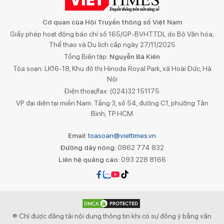
Cơ quan của Hội Truyền thông số Việt Nam
Giấy phép hoạt động báo chí số 165/GP-BVHTTDL do Bộ Văn hóa,
Thể thao và Du lịch cấp ngày 27/11/2025
Tổng Biên tập:
Nguyễn Bá Kiên
Tòa soạn: LK16-18, Khu đô thị Hinode Royal Park, xã Hoài Đức, Hà
Nội
Điện thoại/fax: (024)32 151175
VP đại diện tại miền Nam: Tầng 3, số 54, đường C1, phường Tân
Bình, TP.HCM
Email:
toasoan@viettimes.vn
Đường dây nóng:
0862 774 832
Liên hệ quảng cáo:
093 228 8166
® Chỉ được đăng tải nội dung thông tin khi có sự đồng ý bằng văn