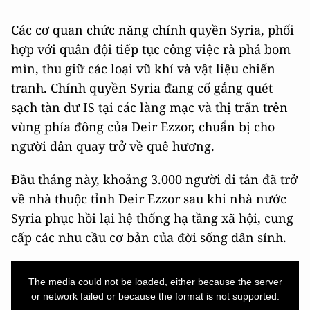
Các cơ quan chức năng chính quyền Syria, phối
hợp với quân đội tiếp tục công việc rà phá bom
mìn, thu giữ các loại vũ khí và vật liệu chiến
tranh. Chính quyền Syria đang cố gắng quét
sạch tàn dư IS tại các làng mạc và thị trấn trên
vùng phía đông của Deir Ezzor, chuẩn bị cho
người dân quay trở về quê hương.
Đầu tháng này, khoảng 3.000 người di tản đã trở
về nhà thuộc tỉnh Deir Ezzor sau khi nhà nước
Syria phục hồi lại hệ thống hạ tầng xã hội, cung
cấp các nhu cầu cơ bản của đời sống dân sính.
This
is
a
The media could not be loaded, either because the server
modal
window.
or network failed or because the format is not supported.