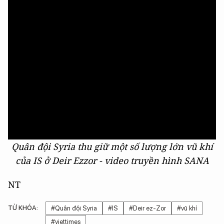
Quân đội Syria thu giữ một số lượng lớn vũ khí
của IS ở Deir Ezzor - video truyền hình SANA
NT
TỪ KHÓA:
#Quân đội Syria
#IS
#Deir ez-Zor
#vũ khí
#viettimes