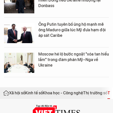
miền Đông nếu Ukraine nhượng lại
Donbass
Ông Putin tuyên bố ủng hộ mạnh mẽ
ông Maduro giữa lúc Mỹ đưa hạm đội
áp sát Caribe
Moscow hé lộ bước ngoặt "xóa tan hiểu
lầm" trong đàm phán Mỹ–Nga về
Ukraine
Xã hội số
Kinh tế số
Khoa học - Công nghệ
Thị trường số
Th