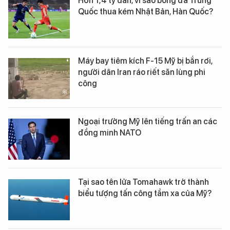
Hơn 1,4 tỷ dân, vì sao bóng đá Trung
Quốc thua kém Nhật Bản, Hàn Quốc?
Máy bay tiêm kích F-15 Mỹ bị bắn rơi,
người dân Iran ráo riết săn lùng phi
công
Ngoại trưởng Mỹ lên tiếng trấn an các
đồng minh NATO
Tại sao tên lửa Tomahawk trở thành
biểu tượng tấn công tầm xa của Mỹ?