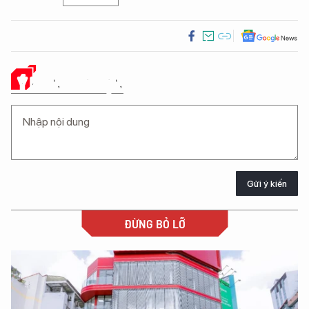
Ý KIẾN CỦA BẠN
Gửi ý kiến
ĐỪNG BỎ LỠ