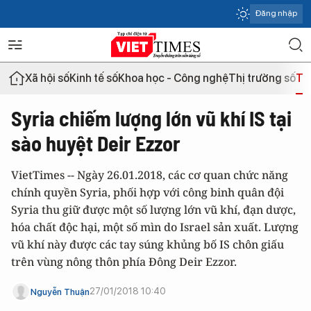
Đăng nhập
Xã hội số
Kinh tế số
Khoa học - Công nghệ
Thị trường số
Th
Syria chiếm lượng lớn vũ khí IS tại
sào huyệt Deir Ezzor
VietTimes -- Ngày 26.01.2018, các cơ quan chức năng
chính quyền Syria, phối hợp với công binh quân đội
Syria thu giữ được một số lượng lớn vũ khí, đạn dược,
hóa chất độc hại, một số mìn do Israel sản xuất. Lượng
vũ khí này được các tay súng khủng bố IS chôn giấu
trên vùng nông thôn phía Đông Deir Ezzor.
27/01/2018 10:40
Nguyễn Thuận