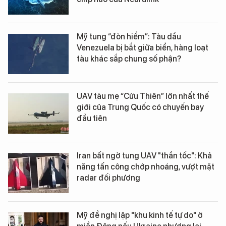
Mỹ tung “đòn hiểm”: Tàu dầu
Venezuela bị bắt giữa biển, hàng loạt
tàu khác sắp chung số phận?
UAV tàu mẹ “Cửu Thiên” lớn nhất thế
giới của Trung Quốc có chuyến bay
đầu tiên
Iran bất ngờ tung UAV "thần tốc": Khả
năng tấn công chớp nhoáng, vượt mặt
radar đối phương
Mỹ đề nghị lập "khu kinh tế tự do" ở