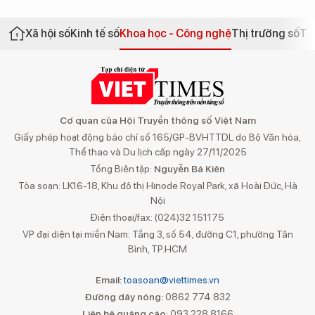
Xã hội số
Kinh tế số
Khoa học - Công nghệ
Thị trường số
Th
Cơ quan của Hội Truyền thông số Việt Nam
Giấy phép hoạt động báo chí số 165/GP-BVHTTDL do Bộ Văn hóa,
Thể thao và Du lịch cấp ngày 27/11/2025
Tổng Biên tập:
Nguyễn Bá Kiên
Tòa soạn: LK16-18, Khu đô thị Hinode Royal Park, xã Hoài Đức, Hà
Nội
Điện thoại/fax: (024)32 151175
VP đại diện tại miền Nam: Tầng 3, số 54, đường C1, phường Tân
Bình, TP.HCM
Email:
toasoan@viettimes.vn
Đường dây nóng:
0862 774 832
Liên hệ quảng cáo:
093 228 8166