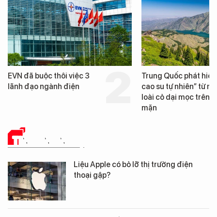
Trung Quốc phát hiện “mỏ
Loạt dự án bất động 
cao su tự nhiên” từ một
Đà Nẵng sắp bị kiểm t
loài cỏ dại mọc trên đất
mặn
TIN CÔNG NGHỆ
Liệu Apple có bỏ lỡ thị trường điện
thoại gập?